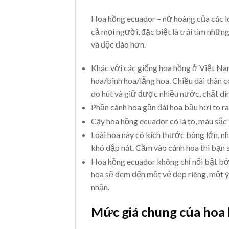
Hoa hồng ecuador – nữ hoàng của các lo
cả mọi người, đặc biệt là trái tim nhữn
và độc đáo hơn.
Khác với các giống hoa hồng ở Việt Nam
hoa/bình hoa/lẵng hoa. Chiều dài thân 
do hút và giữ được nhiều nước, chất d
Phần cành hoa gần đài hoa bầu hơi to ra
Cây hoa hồng ecuador có lá to, màu sắc
Loài hoa này có kích thước bông lớn, n
khó dập nát. Cầm vào cánh hoa thì bạn s
Hoa hồng ecuador không chỉ nổi bật bở
hoa sẽ đem đến một vẻ đẹp riêng, một ý 
nhận.
Mức giá chung của hoa