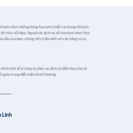
i luôn chọn những bông hoa tươi nhất và chúng tôi luôn
ời chúc tốt đẹp. Ngoài các dịch vụ về hoa tươi như: Hoa
u cầu của bạn, chúng tôi có liên kết với các hãng có uy
ôi là một số ít công ty phục vụ dịch vụ điện hoa cho cả
3 ngày trong điều kiện bình thường.
 Linh