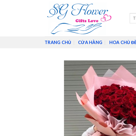
Skip
to
Tìm
content
kiế
TRANG CHỦ
CỬA HÀNG
HOA CHỦ Đ