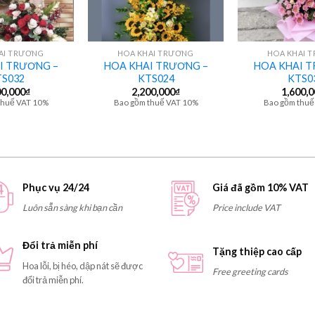
+
+
AI TRƯƠNG
HOA KHAI TRƯƠNG
HOA KHAI 
I TRƯƠNG –
HOA KHAI TRƯƠNG –
HOA KHAI T
S032
KTS024
KTS0
00,000
₫
2,200,000
₫
1,600,
thuế VAT 10%
Bao gồm thuế VAT 10%
Bao gồm thuế
Phục vụ 24/24
Giá đã gồm 10% VAT
Luôn sẵn sàng khi bạn cần
Price include VAT
Đổi trả miễn phí
Tặng thiệp cao cấp
Hoa lỗi, bị héo, dập nát sẽ được
Free greeting cards
đổi trả miễn phí.