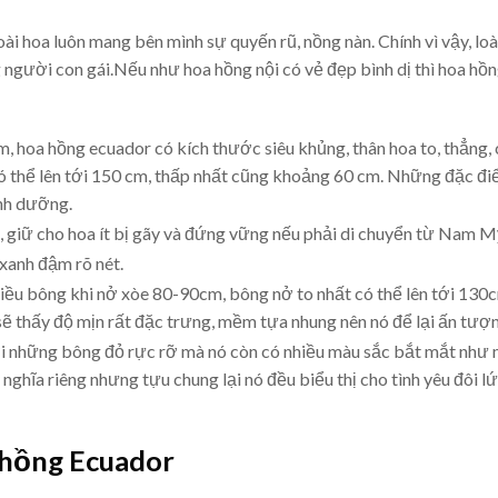
ài hoa luôn mang bên mình sự quyến rũ, nồng nàn. Chính vì vậy, lo
g người con gái.Nếu như hoa hồng nội có vẻ đẹp bình dị thì hoa hồng
, hoa hồng ecuador có kích thước siêu khủng, thân hoa to, thẳng,
có thể lên tới 150 cm, thấp nhất cũng khoảng 60 cm. Những đặc đi
inh dưỡng.
, giữ cho hoa ít bị gãy và đứng vững nếu phải di chuyển từ Nam Mỹ
 xanh đậm rõ nét.
hiều bông khi nở xòe 80-90cm, bông nở to nhất có thể lên tới 130c
ẽ thấy độ mịn rất đặc trưng, mềm tựa nhung nên nó để lại ấn tượn
i những bông đỏ rực rỡ mà nó còn có nhiều màu sắc bắt mắt như m
nghĩa riêng nhưng tựu chung lại nó đều biểu thị cho tình yêu đôi lứ
 hồng Ecuador