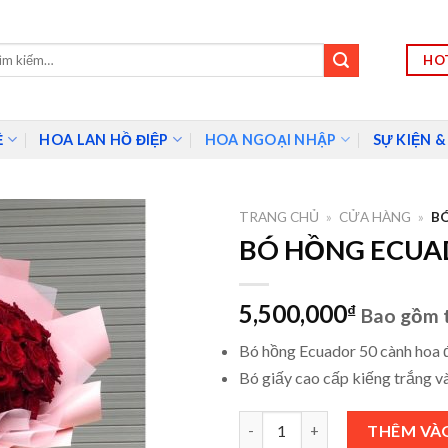
HOT
m:
Ề
HOA LAN HỒ ĐIỆP
HOA NGOẠI NHẬP
SỰ KIỆN &
TRANG CHỦ
»
CỬA HÀNG
»
B
BÓ HỒNG ECUA
5,500,000
₫
Bao gồm 
Bó hồng Ecuador 50 cành hoa 
Bó giấy cao cấp kiếng trắng v
BÓ HỒNG ECUADOR -HBN003 
THÊM VÀ