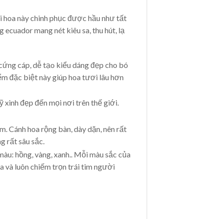
ài hoa này chinh phục được hầu như tất
 ecuador mang nét kiêu sa, thu hút, lạ
 cứng cáp, dễ tạo kiểu dáng đẹp cho bó
ểm đặc biệt này giúp hoa tươi lâu hơn
 xinh đẹp đến mọi nơi trên thế giới.
m. Cánh hoa rộng bàn, dày dặn, nên rất
g rất sâu sắc.
àu: hồng, vàng, xanh.. Mỗi màu sắc của
a và luôn chiếm trọn trái tim người