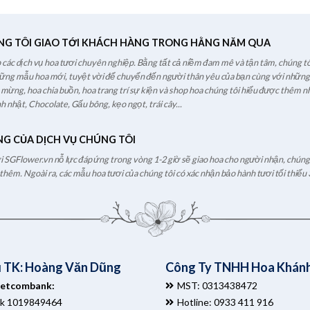
NG TÔI GIAO TỚI KHÁCH HÀNG TRONG HẰNG NĂM QUA
các dịch vụ hoa tươi chuyên nghiệp. Bằng tất cả niềm đam mê và tận tâm, chúng tô
hững mẫu hoa mới, tuyệt vời để chuyển đến người thân yêu của bạn cùng với những l
c mừng, hoa chia buồn, hoa trang trí sự kiện và shop hoa chúng tôi hiểu được thêm nh
h nhật, Chocolate, Gấu bông, kẹo ngọt, trái cây...
NG CỦA DỊCH VỤ CHÚNG TÔI
ươi SGFlower.vn nỗ lực đáp ứng trong vòng 1-2 giờ sẽ giao hoa cho người nhận, chúng t
hêm. Ngoài ra, các mẫu hoa tươi của chúng tôi có xác nhận bảo hành tươi tối thiểu 
 TK: Hoàng Văn Dũng
Công Ty TNHH Hoa Khánh
ietcombank:
MST: 0313438472
tk 1019849464
Hotline: 0933 411 916