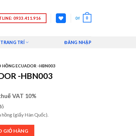
LINE: 0933.411.916
0
0
₫
 TRANG TRÍ
ĐĂNG NHẬP
Ó HỒNG ECUADOR -HBN003
DOR -HBN003
thuế VAT 10%
đỏ
à hồng (giấy Hàn Quốc).
số lượng
O GIỎ HÀNG