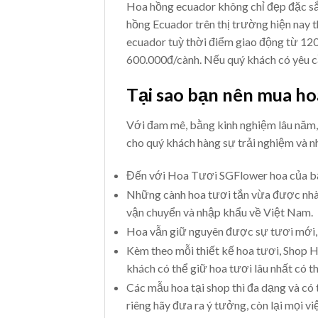
Hoa hồng ecuador không chỉ đẹp đặc sắ
hồng Ecuador trên thị trường hiện nay t
ecuador tuỳ thời điểm giao động từ 12
600.000đ/cành. Nếu quý khách có yêu cầ
Tại sao bạn nên mua h
Với đam mê, bằng kinh nghiệm lâu năm,
cho quý khách hàng sự trải nghiệm và n
Đến với Hoa Tươi SGFlower hoa của b
Những cành hoa tươi tắn vừa được nhà
vận chuyển và nhập khẩu về Việt Nam.
Hoa vẫn giữ nguyên được sự tươi mới,
Kèm theo mỗi thiết kế hoa tươi, Shop
khách có thể giữ hoa tươi lâu nhất có th
Các mẫu hoa tại shop thì đa dạng và có 
riêng hãy đưa ra ý tưởng, còn lại mọi 