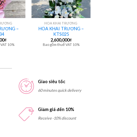
+
TRƯƠNG
HOA KHAI TRƯƠNG
RƯƠNG –
HOA KHAI TRƯƠNG –
34
KTS025
000
₫
2,600,000
₫
 VAT 10%
Bao gồm thuế VAT 10%
Giao siêu tốc
60 minutes quick delivery
Giảm giá đến 10%
Receive -10% discount