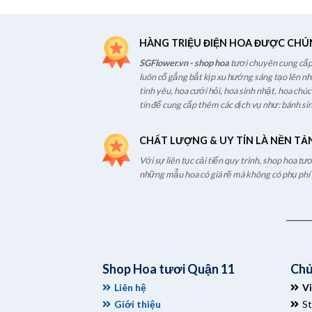
HÀNG TRIỆU ĐIỆN HOA ĐƯỢC CHÚ
SGFlower.vn - shop hoa
tươi chuyên cung cấp 
luôn cố gắng bắt kịp xu hướng sáng tạo lên n
tình yêu, hoa cưới hỏi, hoa sinh nhật, hoa chú
tín để cung cấp thêm các dịch vụ như: bánh sin
CHẤT LƯỢNG & UY TÍN LÀ NỀN TẢ
Với sự liên tục cải tiến quy trình, shop hoa t
những mẫu hoa có giá rẽ mà không có phụ phí t
Shop Hoa tươi Quận 11
Chủ
Liên hệ
V
Giới thiệu
S