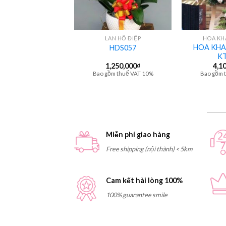
+
+
HOA CÔ DÂU
LAN HỒ ĐIỆP
HOA KH
HOA KHA
M TAY – HCS005
HDS057
KT
500,000
₫
1,250,000
₫
4,1
gồm thuế VAT 10%
Bao gồm thuế VAT 10%
Bao gồm 
Miễn phí giao hàng
Free shipping (nội thành) < 5km
Cam kết hài lòng 100%
100% guarantee smile