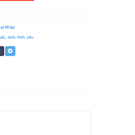
ại Nhập
ật,
,
sinh
,
tình
,
yêu