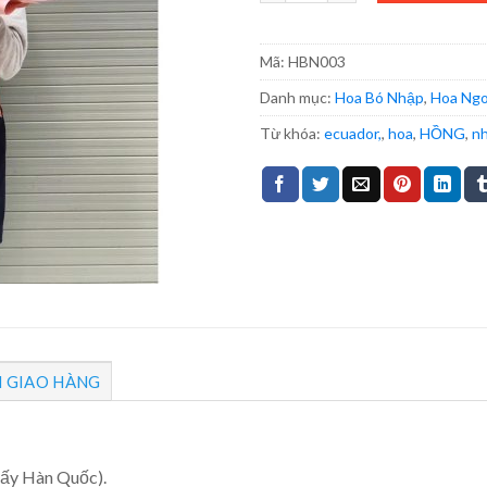
Mã:
HBN003
Danh mục:
Hoa Bó Nhập
,
Hoa Ngo
Từ khóa:
ecuador,
,
hoa
,
HỒNG
,
nh
H GIAO HÀNG
iấy Hàn Quốc).