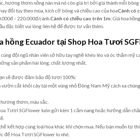
c, hương thơm nồng nàn mà nó còn giá trị bởi giá thành mỗi bông
hay đổi tùy theo mùa, kích cỡ bông và chiều cao của hoa
Cành có c
0.000đ – 220.000đ/cành.
Cành có chiều cao trên 1m:
Giá hoa hồng
u đặc biệt vui lòng liên hệ để được tư vấn thêm.
oa hồng Ecuador tại Shop Hoa Tươi SG
 cùng đội ngũ nhân viên sở hữu tay nghề khéo léo và óc thẩm mỹ 
hững sản phẩm hài lòng, chất lượng nhất.
ạn sẽ được đảm bảo độ tươi 100%:
 vườn cắt khỏi cây tại một vùng nhỏ Đông Nam Mỹ cách xa chúng 
 hương thơm, màu sắc.
 Hoa Tươi SGFlower luôn gửi kèm 1 cẩm nang hoặc hướng dẫn chă
ể.
thể kết hợp cùng loại hoa khác khi chọn mua. Nếu bạn muốn tự thiế
việc để Hoa Tươi SGFlower lo nhé.