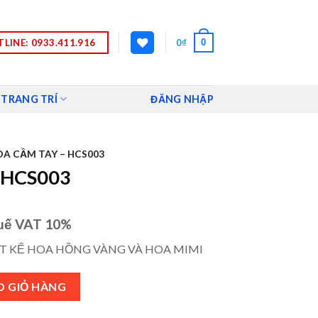
LINE: 0933.411.916
0
0
₫
 TRANG TRÍ
ĐĂNG NHẬP
A CẦM TAY – HCS003
 HCS003
uế VAT 10%
T KẾ HOA HỒNG VÀNG VÀ HOA MIMI
ợng
O GIỎ HÀNG