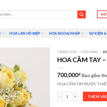
HOT
m:
Ề
HOA LAN HỒ ĐIỆP
HOA NGOẠI NHẬP
SỰ KIỆN &
TRANG CHỦ
»
CỬA HÀNG
»
HO
HOA CẦM TAY –
700,000
₫
Bao gồm th
HOA CẦM TAY ĐƯỢC THIẾ
HOA CẦM TAY - HCS003 số lư
THÊM VÀ