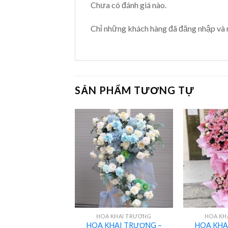
Chưa có đánh giá nào.
Chỉ những khách hàng đã đăng nhập và 
SẢN PHẨM TƯƠNG TỰ
+
+
HOA CÔ DÂU
HOA KHAI TRƯƠNG
HOA KH
HOA KHAI TRƯƠNG –
HOA KHA
M TAY – HCS015