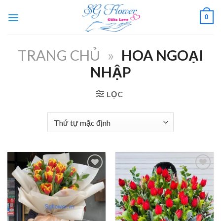
Skip
0
to
content
TRANG CHỦ
»
HOA NGOẠI
NHẬP
LỌC