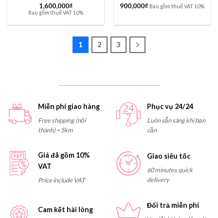
1,600,000
₫
900,000
₫
Bao gồm thuế VAT 10%
Bao gồm thuế VAT 10%
1
2
3
Miễn phí giao hàng
Phục vụ 24/24
Free shipping (nội
Luôn sẵn sàng khi bạn
thành) < 5km
cần
Giá đã gồm 10%
Giao siêu tốc
VAT
60 minutes quick
delivery
Price include VAT
Đổi trả miễn phí
Cam kết hài lòng