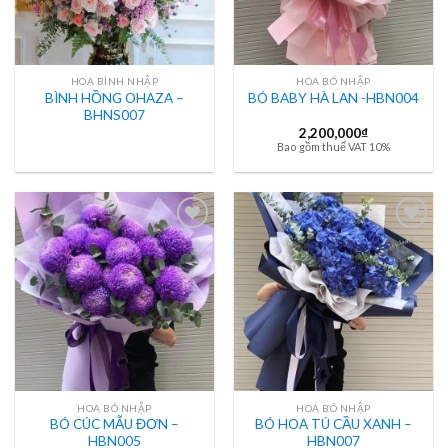
HOA BÌNH NHẬP
HOA BÓ NHẬP
BÌNH HỒNG OHAZA –
BÓ BABY HÀ LAN -HBN004
BHNS007
2,200,000
₫
Bao gồm thuế VAT 10%
HOA BÓ NHẬP
HOA BÓ NHẬP
BÓ CÚC MẪU ĐƠN –
BÓ HOA TÚ CẦU XANH –
HBN005
HBN007