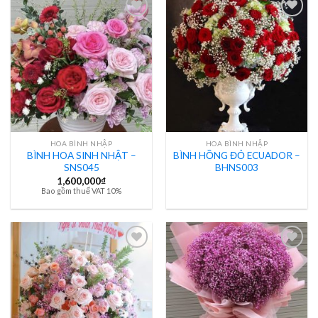
HOA BÌNH NHẬP
HOA BÌNH NHẬP
BÌNH HOA SINH NHẬT –
BÌNH HỒNG ĐỎ ECUADOR –
SNS045
BHNS003
1,600,000
₫
Bao gồm thuế VAT 10%