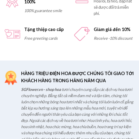
Hoa lỗi, bị héo, dập nát
100%
sẽ được đổi trả miễn
100% guarantee smile
phí.
Tặng thiệp cao cấp
Giảm giá đến 10%
Free greeting cards
Receive -10% discount
HÀNG TRIỆU ĐIỆN HOA ĐƯỢC CHÚNG TÔI GIAO TỚI
KHÁCH HÀNG TRONG HẰNG NĂM QUA
SGFlower.vn - shop hoa
tươi chuyên cung cấp các dịch vụ hoa tươi
chuyên nghiệp. Bằng tất cả niềm đam mê và tận tâm, chúng tôi
luôn chọn những bông hoa tươi nhất và chúng tôi luôn luôn cố gắng
bắt kịp xu hướng sáng tạo lên những mẫu hoa mới, tuyệt vời để
chuyển đến người thân yêu của bạn cùng với những lời chúc tốt
đẹp. Ngoài các dịch vụ về hoa tươi như: Hoa tình yêu, hoa cưới hỏi,
hoa sinh nhật, hoa chúc mừng, hoa chia buồn, hoa trang trí sự kiện
và shop hoa chúng tôi hiểu được thêm nhu cầu của bạn, chúng tôi