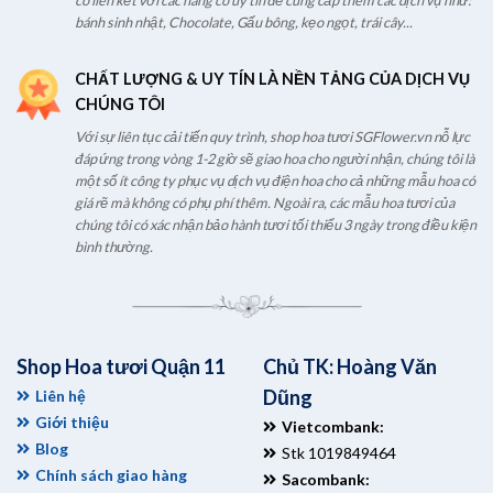
có liên kết với các hãng có uy tín để cung cấp thêm các dịch vụ như:
bánh sinh nhật, Chocolate, Gấu bông, kẹo ngọt, trái cây...
CHẤT LƯỢNG & UY TÍN LÀ NỀN TẢNG CỦA DỊCH VỤ
CHÚNG TÔI
Với sự liên tục cải tiến quy trình, shop hoa tươi SGFlower.vn nỗ lực
đáp ứng trong vòng 1-2 giờ sẽ giao hoa cho người nhận, chúng tôi là
một số ít công ty phục vụ dịch vụ điện hoa cho cả những mẫu hoa có
giá rẽ mà không có phụ phí thêm. Ngoài ra, các mẫu hoa tươi của
chúng tôi có xác nhận bảo hành tươi tối thiểu 3 ngày trong điều kiện
bình thường.
Shop Hoa tươi Quận 11
Chủ TK: Hoàng Văn
Dũng
Liên hệ
Giới thiệu
Vietcombank:
Blog
Stk 1019849464
Chính sách giao hàng
Sacombank: