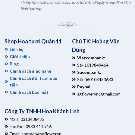
chúng tôi có xác nhận bảo hành tươi tối thiểu 3 ngày trong điều kiện
bình thường.
Shop Hoa tươi Quận 11
Chủ TK: Hoàng Văn
Dũng
Liên hệ
Giới thiệu
Vietcombank:
Blog
Stk 1019849464
Chính sách giao hàng
Sacombank:
Chính sách đổi trả/hoàn
Stk 060103433633
tiền
Paypal:
Chính sách bảo mật
sgflowervn@gmail.com
Công Ty TNHH Hoa Khánh Linh
MST: 0313438472
Hotline: 0933 411 916
Email:
contact@sgflower.vn