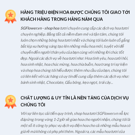
HÀNG TRIỆU ĐIỆN HOA ĐƯỢC CHÚNG TÔI GIAO TỚI
KHÁCH HÀNG TRONG HẰNG NĂM QUA
SGFlower.vn - shop hoa
tươi chuyên cung cấp các dịch vụ hoa tươi
chuyên nghiệp. Bằng tất cả niềm đam mê và tận tâm, chúng tôi
luôn chọn những bông hoa tươi nhất và chúng tôi luôn luôn cố gắng
bắt kịp xu hướng sáng tạo lên những mẫu hoa mới, tuyệt vời để
chuyển đến người thân yêu của bạn cùng với những lời chúc tốt
đẹp. Ngoài các dịch vụ về hoa tươi như: Hoa tình yêu, hoa cưới hỏi,
hoa sinh nhật, hoa chúc mừng, hoa chia buồn, hoa trang trí sự kiện
và shop hoa chúng tôi hiểu được thêm nhu cầu của bạn, chúng tôi
có liên kết với các hãng có uy tín để cung cấp thêm các dịch vụ như:
bánh sinh nhật, Chocolate, Gấu bông, kẹo ngọt, trái cây...
CHẤT LƯỢNG & UY TÍN LÀ NỀN TẢNG CỦA DỊCH VỤ
CHÚNG TÔI
Với sự liên tục cải tiến quy trình, shop hoa tươi SGFlower.vn nỗ lực
đáp ứng trong vòng 1-2 giờ sẽ giao hoa cho người nhận, chúng tôi là
một số ít công ty phục vụ dịch vụ điện hoa cho cả những mẫu hoa có
giá rẽ mà không có phụ phí thêm. Ngoài ra, các mẫu hoa tươi của