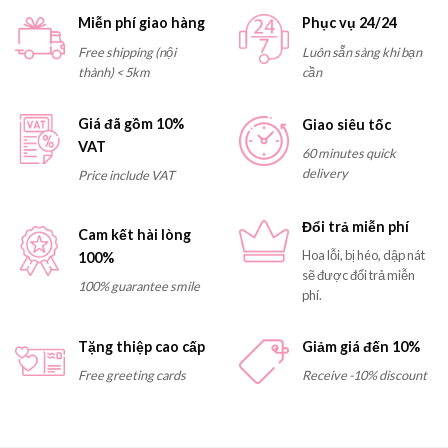
Miễn phí giao hàng
Phục vụ 24/24
Free shipping (nội
Luôn sẵn sàng khi bạn
thành) < 5km
cần
Giá đã gồm 10%
Giao siêu tốc
VAT
60 minutes quick
delivery
Price include VAT
Đổi trả miễn phí
Cam kết hài lòng
Hoa lỗi, bị héo, dập nát
100%
sẽ được đổi trả miễn
100% guarantee smile
phí.
Tặng thiệp cao cấp
Giảm giá đến 10%
Free greeting cards
Receive -10% discount