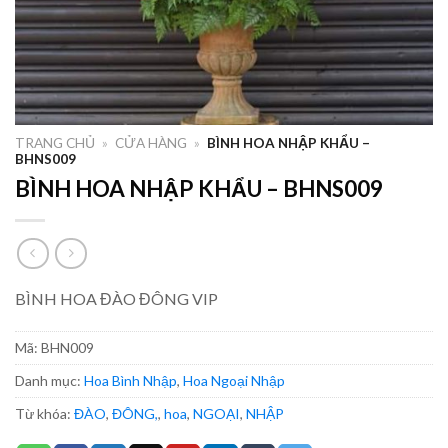
TRANG CHỦ
»
CỬA HÀNG
»
BÌNH HOA NHẬP KHẨU –
BHNS009
BÌNH HOA NHẬP KHẨU – BHNS009
BÌNH HOA ĐÀO ĐÔNG VIP
Mã:
BHN009
Danh mục:
Hoa Bình Nhập
,
Hoa Ngoại Nhập
Từ khóa:
ĐÀO
,
ĐÔNG,
,
hoa
,
NGOẠI
,
NHẬP