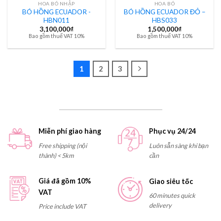
HOA BÓ NHẬP
HOA BÓ
BÓ HỒNG ECUADOR -
BÓ HỒNG ECUADOR ĐỎ –
HBN011
HBS033
3,100,000
₫
1,500,000
₫
Bao gồm thuế VAT 10%
Bao gồm thuế VAT 10%
1
2
3
Miễn phí giao hàng
Phục vụ 24/24
Free shipping (nội
Luôn sẵn sàng khi bạn
thành) < 5km
cần
Giá đã gồm 10%
Giao siêu tốc
VAT
60 minutes quick
delivery
Price include VAT