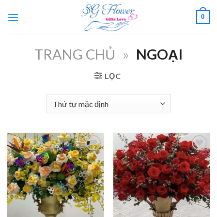
Skip
0
to
content
TRANG CHỦ
»
NGOẠI
LỌC