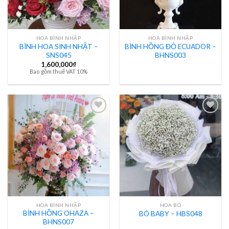
HOA BÌNH NHẬP
HOA BÌNH NHẬP
BÌNH HOA SINH NHẬT –
BÌNH HỒNG ĐỎ ECUADOR –
SNS045
BHNS003
1,600,000
₫
Bao gồm thuế VAT 10%
HOA BÌNH NHẬP
HOA BÓ
BÌNH HỒNG OHAZA –
BÓ BABY – HBS048
BHNS007