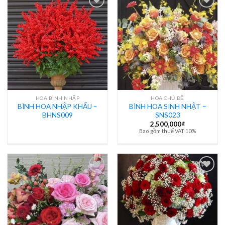
HOA BÌNH NHẬP
HOA CHỦ ĐỀ
BÌNH HOA NHẬP KHẨU –
BÌNH HOA SINH NHẬT –
BHNS009
SNS023
2,500,000
₫
Bao gồm thuế VAT 10%