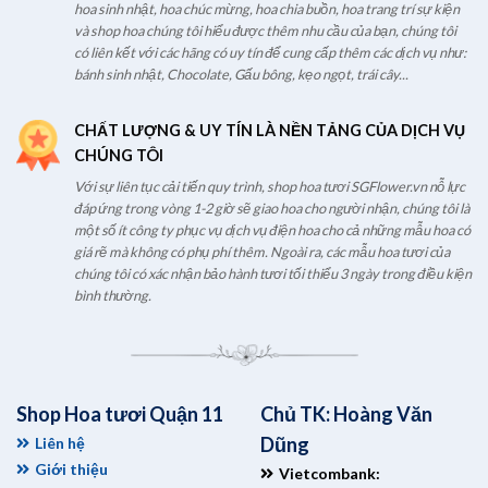
hoa sinh nhật, hoa chúc mừng, hoa chia buồn, hoa trang trí sự kiện
và shop hoa chúng tôi hiểu được thêm nhu cầu của bạn, chúng tôi
có liên kết với các hãng có uy tín để cung cấp thêm các dịch vụ như:
bánh sinh nhật, Chocolate, Gấu bông, kẹo ngọt, trái cây...
CHẤT LƯỢNG & UY TÍN LÀ NỀN TẢNG CỦA DỊCH VỤ
CHÚNG TÔI
Với sự liên tục cải tiến quy trình, shop hoa tươi SGFlower.vn nỗ lực
đáp ứng trong vòng 1-2 giờ sẽ giao hoa cho người nhận, chúng tôi là
một số ít công ty phục vụ dịch vụ điện hoa cho cả những mẫu hoa có
giá rẽ mà không có phụ phí thêm. Ngoài ra, các mẫu hoa tươi của
chúng tôi có xác nhận bảo hành tươi tối thiểu 3 ngày trong điều kiện
bình thường.
Shop Hoa tươi Quận 11
Chủ TK: Hoàng Văn
Dũng
Liên hệ
Giới thiệu
Vietcombank: