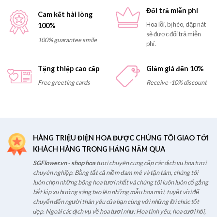
Đổi trả miễn phí
Cam kết hài lòng
Hoa lỗi, bị héo, dập nát
100%
sẽ được đổi trả miễn
100% guarantee smile
phí.
Tặng thiệp cao cấp
Giảm giá đến 10%
Free greeting cards
Receive -10% discount
HÀNG TRIỆU ĐIỆN HOA ĐƯỢC CHÚNG TÔI GIAO TỚI
KHÁCH HÀNG TRONG HẰNG NĂM QUA
SGFlower.vn - shop hoa
tươi chuyên cung cấp các dịch vụ hoa tươi
chuyên nghiệp. Bằng tất cả niềm đam mê và tận tâm, chúng tôi
luôn chọn những bông hoa tươi nhất và chúng tôi luôn luôn cố gắng
bắt kịp xu hướng sáng tạo lên những mẫu hoa mới, tuyệt vời để
chuyển đến người thân yêu của bạn cùng với những lời chúc tốt
đẹp. Ngoài các dịch vụ về hoa tươi như: Hoa tình yêu, hoa cưới hỏi,