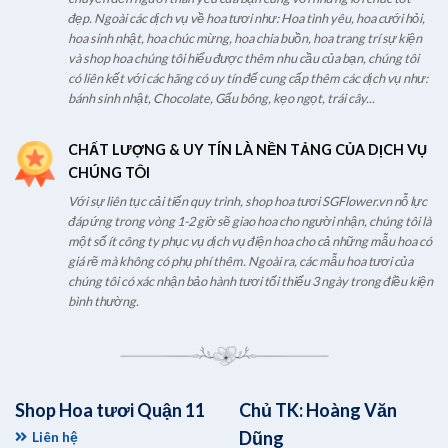
đẹp. Ngoài các dịch vụ về hoa tươi như: Hoa tình yêu, hoa cưới hỏi,
hoa sinh nhật, hoa chúc mừng, hoa chia buồn, hoa trang trí sự kiện
và shop hoa chúng tôi hiểu được thêm nhu cầu của bạn, chúng tôi
có liên kết với các hãng có uy tín để cung cấp thêm các dịch vụ như:
bánh sinh nhật, Chocolate, Gấu bông, kẹo ngọt, trái cây...
CHẤT LƯỢNG & UY TÍN LÀ NỀN TẢNG CỦA DỊCH VỤ
CHÚNG TÔI
Với sự liên tục cải tiến quy trình, shop hoa tươi SGFlower.vn nỗ lực
đáp ứng trong vòng 1-2 giờ sẽ giao hoa cho người nhận, chúng tôi là
một số ít công ty phục vụ dịch vụ điện hoa cho cả những mẫu hoa có
giá rẽ mà không có phụ phí thêm. Ngoài ra, các mẫu hoa tươi của
chúng tôi có xác nhận bảo hành tươi tối thiểu 3 ngày trong điều kiện
bình thường.
Shop Hoa tươi Quận 11
Chủ TK: Hoàng Văn
Dũng
Liên hệ