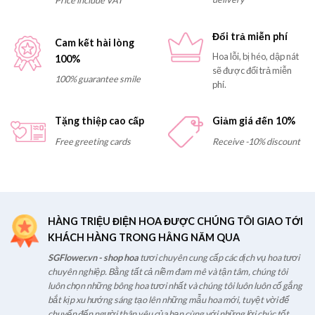
Price include VAT
Đổi trả miễn phí
Cam kết hài lòng
Hoa lỗi, bị héo, dập nát
100%
sẽ được đổi trả miễn
100% guarantee smile
phí.
Tặng thiệp cao cấp
Giảm giá đến 10%
Free greeting cards
Receive -10% discount
HÀNG TRIỆU ĐIỆN HOA ĐƯỢC CHÚNG TÔI GIAO TỚI
KHÁCH HÀNG TRONG HẰNG NĂM QUA
SGFlower.vn - shop hoa
tươi chuyên cung cấp các dịch vụ hoa tươi
chuyên nghiệp. Bằng tất cả niềm đam mê và tận tâm, chúng tôi
luôn chọn những bông hoa tươi nhất và chúng tôi luôn luôn cố gắng
bắt kịp xu hướng sáng tạo lên những mẫu hoa mới, tuyệt vời để
chuyển đến người thân yêu của bạn cùng với những lời chúc tốt