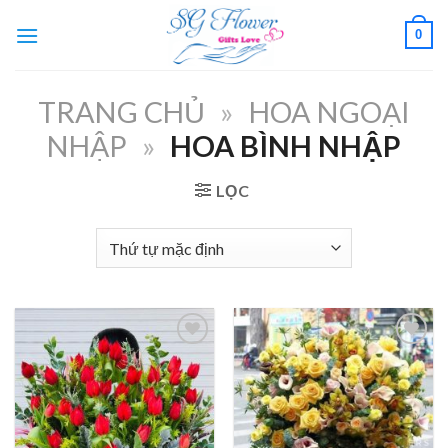
Skip
0
to
content
TRANG CHỦ
»
HOA NGOẠI
NHẬP
»
HOA BÌNH NHẬP
LỌC