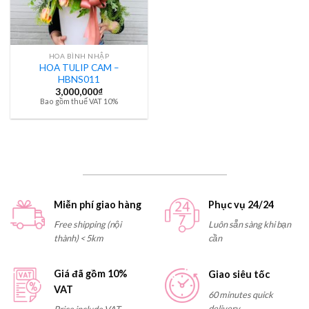
HOA BÌNH NHẬP
HOA TULIP CAM –
HBNS011
3,000,000
₫
Bao gồm thuế VAT 10%
Miễn phí giao hàng
Phục vụ 24/24
Free shipping (nội
Luôn sẵn sàng khi bạn
thành) < 5km
cần
Giá đã gồm 10%
Giao siêu tốc
VAT
60 minutes quick
delivery