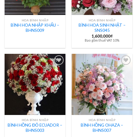
HOA BÌNH NHẬP
HOA BÌNH NHẬP
BÌNH HOA NHẬP KHẨU –
BÌNH HOA SINH NHẬT –
BHNS009
SNS045
1,600,000
₫
Bao gồm thuế VAT 10%
HOA BÌNH NHẬP
HOA BÌNH NHẬP
BÌNH HỒNG ĐỎ ECUADOR –
BÌNH HỒNG OHAZA –
BHNS003
BHNS007