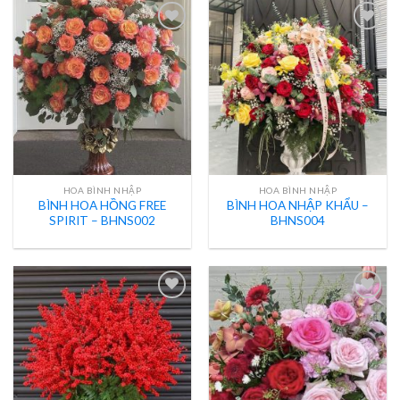
HOA BÌNH NHẬP
HOA BÌNH NHẬP
BÌNH HOA HỒNG FREE
BÌNH HOA NHẬP KHẨU –
SPIRIT – BHNS002
BHNS004