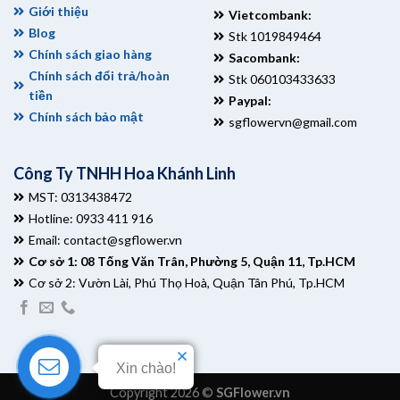
Giới thiệu
Vietcombank:
Blog
Stk 1019849464
Chính sách giao hàng
Sacombank:
Chính sách đổi trả/hoàn
Stk 060103433633
tiền
Paypal:
Chính sách bảo mật
sgflowervn@gmail.com
Công Ty TNHH Hoa Khánh Linh
MST: 0313438472
Hotline: 0933 411 916
Email:
contact@sgflower.vn
Cơ sở 1: 08 Tống Văn Trân, Phường 5, Quận 11, Tp.HCM
Cơ sở 2: Vườn Lài, Phú Thọ Hoà, Quận Tân Phú, Tp.HCM
Xin chào!
Copyright 2026 ©
SGFlower.vn