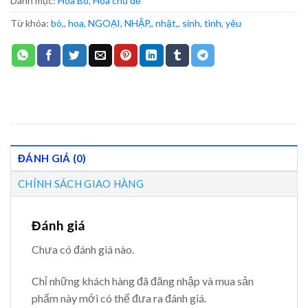
Danh mục:
Hoa Bó
,
Hoa chủ đề
Từ khóa:
bó,
,
hoa
,
NGOẠI
,
NHẬP,
,
nhật,
,
sinh
,
tình
,
yêu
ĐÁNH GIÁ (0)
CHÍNH SÁCH GIAO HÀNG
Đánh giá
Chưa có đánh giá nào.
Chỉ những khách hàng đã đăng nhập và mua sản
phẩm này mới có thể đưa ra đánh giá.