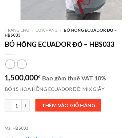
TRANG CHỦ
»
CỬA HÀNG
»
BÓ HỒNG ECUADOR ĐỎ –
HBS033
BÓ HỒNG ECUADOR ĐỎ – HBS033
1,500,000
₫
Bao gồm thuế VAT 10%
BÓ 15 HOA HỒNG ECUADOR ĐỎ ,MIX GIẤY
BÓ HỒNG ECUADOR ĐỎ - HBS033 số lượng
THÊM VÀO GIỎ HÀNG
Mã:
HBS033