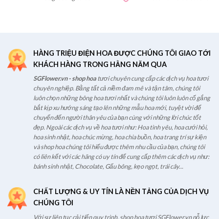
HÀNG TRIỆU ĐIỆN HOA ĐƯỢC CHÚNG TÔI GIAO TỚI
KHÁCH HÀNG TRONG HẰNG NĂM QUA
SGFlower.vn - shop hoa
tươi chuyên cung cấp các dịch vụ hoa tươi
chuyên nghiệp. Bằng tất cả niềm đam mê và tận tâm, chúng tôi
luôn chọn những bông hoa tươi nhất và chúng tôi luôn luôn cố gắng
bắt kịp xu hướng sáng tạo lên những mẫu hoa mới, tuyệt vời để
chuyển đến người thân yêu của bạn cùng với những lời chúc tốt
đẹp. Ngoài các dịch vụ về hoa tươi như: Hoa tình yêu, hoa cưới hỏi,
hoa sinh nhật, hoa chúc mừng, hoa chia buồn, hoa trang trí sự kiện
và shop hoa chúng tôi hiểu được thêm nhu cầu của bạn, chúng tôi
có liên kết với các hãng có uy tín để cung cấp thêm các dịch vụ như:
bánh sinh nhật, Chocolate, Gấu bông, kẹo ngọt, trái cây...
CHẤT LƯỢNG & UY TÍN LÀ NỀN TẢNG CỦA DỊCH VỤ
CHÚNG TÔI
Với sự liên tục cải tiến quy trình, shop hoa tươi SGFlower.vn nỗ lực