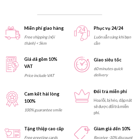
Miễn phí giao hàng
Phục vụ 24/24
Free shipping (nội
Luôn sẵn sàng khi bạn
thành) < 5km
cần
Giá đã gồm 10%
Giao siêu tốc
VAT
60 minutes quick
delivery
Price include VAT
Đổi trả miễn phí
Cam kết hài lòng
Hoa lỗi, bị héo, dập nát
100%
sẽ được đổi trả miễn
100% guarantee smile
phí.
Tặng thiệp cao cấp
Giảm giá đến 10%
Free greeting cards
Receive -10% discount