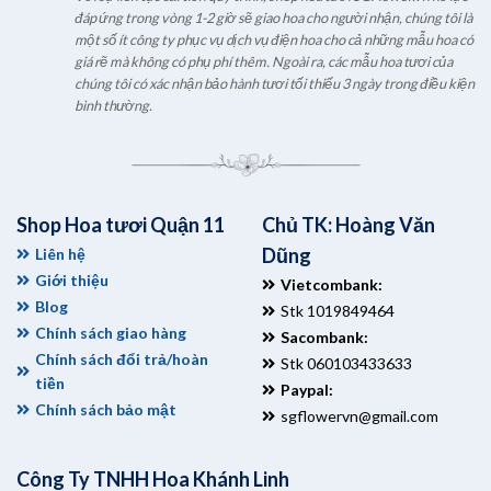
đáp ứng trong vòng 1-2 giờ sẽ giao hoa cho người nhận, chúng tôi là
một số ít công ty phục vụ dịch vụ điện hoa cho cả những mẫu hoa có
giá rẽ mà không có phụ phí thêm. Ngoài ra, các mẫu hoa tươi của
chúng tôi có xác nhận bảo hành tươi tối thiểu 3 ngày trong điều kiện
bình thường.
Shop Hoa tươi Quận 11
Chủ TK: Hoàng Văn
Dũng
Liên hệ
Giới thiệu
Vietcombank:
Blog
Stk 1019849464
Chính sách giao hàng
Sacombank:
Chính sách đổi trả/hoàn
Stk 060103433633
tiền
Paypal:
Chính sách bảo mật
sgflowervn@gmail.com
Công Ty TNHH Hoa Khánh Linh