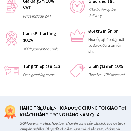
Giá đã gồm 10%
Giao siêu tốc
VAT
60 minutes quick
delivery
Price include VAT
Đổi trả miễn phí
Cam kết hài lòng
Hoa lỗi, bị héo, dập nát
100%
sẽ được đổi trả miễn
100% guarantee smile
phí.
Tặng thiệp cao cấp
Giảm giá đến 10%
Free greeting cards
Receive -10% discount
HÀNG TRIỆU ĐIỆN HOA ĐƯỢC CHÚNG TÔI GIAO TỚI
KHÁCH HÀNG TRONG HẰNG NĂM QUA
SGFlower.vn - shop hoa
tươi chuyên cung cấp các dịch vụ hoa tươi
chuyên nghiệp. Bằng tất cả niềm đam mê và tận tâm, chúng tôi