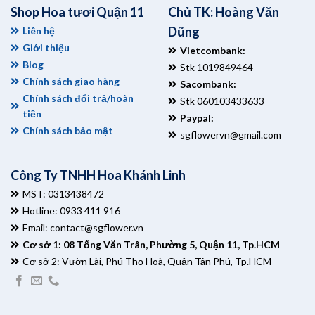
Shop Hoa tươi Quận 11
Chủ TK: Hoàng Văn
Dũng
Liên hệ
Giới thiệu
Vietcombank:
Blog
Stk 1019849464
Chính sách giao hàng
Sacombank:
Chính sách đổi trả/hoàn
Stk 060103433633
tiền
Paypal:
Chính sách bảo mật
sgflowervn@gmail.com
Công Ty TNHH Hoa Khánh Linh
MST: 0313438472
Hotline: 0933 411 916
Email:
contact@sgflower.vn
Cơ sở 1: 08 Tống Văn Trân, Phường 5, Quận 11, Tp.HCM
Cơ sở 2: Vườn Lài, Phú Thọ Hoà, Quận Tân Phú, Tp.HCM