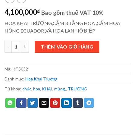
4,100,000
₫
Bao gồm thuế VAT 10%
HOA KHAI TRƯƠNG,CẮM 3 TẦNG HOA ,CẮM HOA
HỒNG ECUADOR ,VÀ HOA LAN HỒ ĐIỆP
HOA KHAI TRƯƠNG - KTS032 số lượng
THÊM VÀO GIỎ HÀNG
Mã:
KTS032
Danh mục:
Hoa Khai Trương
Từ khóa:
chúc
,
hoa
,
KHAI
,
mừng,
,
TRƯƠNG