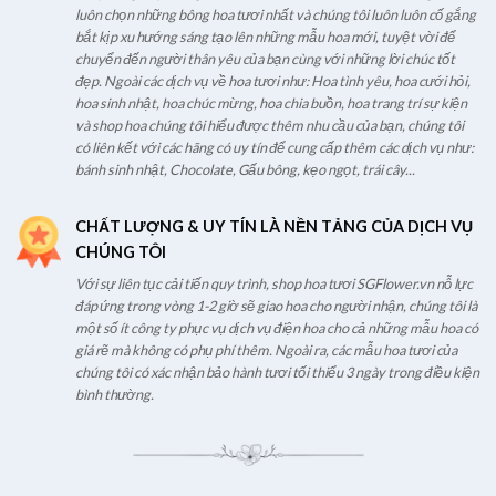
luôn chọn những bông hoa tươi nhất và chúng tôi luôn luôn cố gắng
bắt kịp xu hướng sáng tạo lên những mẫu hoa mới, tuyệt vời để
chuyển đến người thân yêu của bạn cùng với những lời chúc tốt
đẹp. Ngoài các dịch vụ về hoa tươi như: Hoa tình yêu, hoa cưới hỏi,
hoa sinh nhật, hoa chúc mừng, hoa chia buồn, hoa trang trí sự kiện
và shop hoa chúng tôi hiểu được thêm nhu cầu của bạn, chúng tôi
có liên kết với các hãng có uy tín để cung cấp thêm các dịch vụ như:
bánh sinh nhật, Chocolate, Gấu bông, kẹo ngọt, trái cây...
CHẤT LƯỢNG & UY TÍN LÀ NỀN TẢNG CỦA DỊCH VỤ
CHÚNG TÔI
Với sự liên tục cải tiến quy trình, shop hoa tươi SGFlower.vn nỗ lực
đáp ứng trong vòng 1-2 giờ sẽ giao hoa cho người nhận, chúng tôi là
một số ít công ty phục vụ dịch vụ điện hoa cho cả những mẫu hoa có
giá rẽ mà không có phụ phí thêm. Ngoài ra, các mẫu hoa tươi của
chúng tôi có xác nhận bảo hành tươi tối thiểu 3 ngày trong điều kiện
bình thường.