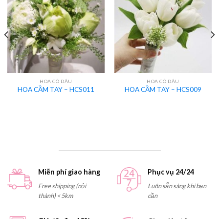
HOA CÔ DÂU
HOA CÔ DÂU
HOA CẦM TAY – HCS011
HOA CẦM TAY – HCS009
Miễn phí giao hàng
Phục vụ 24/24
Free shipping (nội
Luôn sẵn sàng khi bạn
thành) < 5km
cần