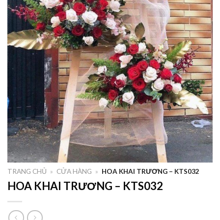
TRANG CHỦ
»
CỬA HÀNG
»
HOA KHAI TRƯƠNG – KTS032
HOA KHAI TRƯƠNG – KTS032