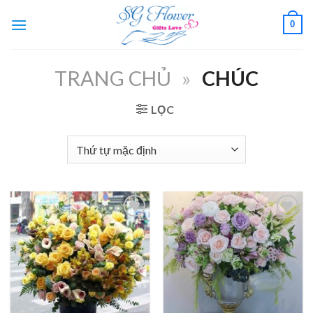
Skip
0
to
content
TRANG CHỦ
»
CHÚC
LỌC