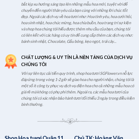
bắt kịp xu hướng sáng tạo lên những mẫu hoa mới, tuyệt vời để
chuyển đến người thân yêu của bạn cùng với những lời chúc tốt
đẹp. Ngoài các dịch vụ về hoa tươi như: Hoa tình yêu, hoa cưới hỏi,
hoa sinh nhật, hoa chúc mừng, hoa chia buồn, hoa trang trí sự kiện
và shop hoa chúng tôi hiểu được thêm nhu cầu của bạn, chúng tôi
có liên kết với các hãng có uy tín để cung cấp thêm các dịch vụ như:
bánh sinh nhật, Chocolate, Gấu bông, kẹo ngọt, trái cây...
CHẤT LƯỢNG & UY TÍN LÀ NỀN TẢNG CỦA DỊCH VỤ
CHÚNG TÔI
Với sự liên tục cải tiến quy trình, shop hoa tươi SGFlower.vn nỗ lực
đáp ứng trong vòng 1-2 giờ sẽ giao hoa cho người nhận, chúng tôi là
một số ít công ty phục vụ dịch vụ điện hoa cho cả những mẫu hoa có
giá rẽ mà không có phụ phí thêm. Ngoài ra, các mẫu hoa tươi của
chúng tôi có xác nhận bảo hành tươi tối thiểu 3 ngày trong điều kiện
bình thường.
Shop Hoa tươi Quận 11
Chủ TK: Hoàng Văn