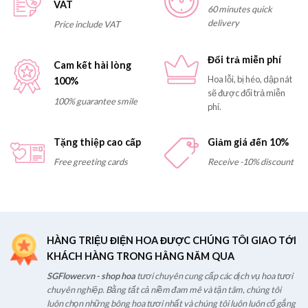
VAT
60 minutes quick
delivery
Price include VAT
Đổi trả miễn phí
Cam kết hài lòng
Hoa lỗi, bị héo, dập nát
100%
sẽ được đổi trả miễn
100% guarantee smile
phí.
Tặng thiệp cao cấp
Giảm giá đến 10%
Free greeting cards
Receive -10% discount
HÀNG TRIỆU ĐIỆN HOA ĐƯỢC CHÚNG TÔI GIAO TỚI
KHÁCH HÀNG TRONG HẰNG NĂM QUA
SGFlower.vn - shop hoa
tươi chuyên cung cấp các dịch vụ hoa tươi
chuyên nghiệp. Bằng tất cả niềm đam mê và tận tâm, chúng tôi
luôn chọn những bông hoa tươi nhất và chúng tôi luôn luôn cố gắng