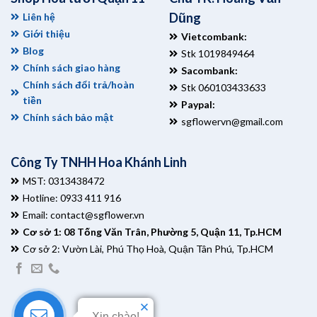
Dũng
Liên hệ
Giới thiệu
Vietcombank:
Blog
Stk 1019849464
Chính sách giao hàng
Sacombank:
Chính sách đổi trả/hoàn
Stk 060103433633
tiền
Paypal:
Chính sách bảo mật
sgflowervn@gmail.com
Công Ty TNHH Hoa Khánh Linh
MST: 0313438472
Hotline: 0933 411 916
Email:
contact@sgflower.vn
Cơ sở 1: 08 Tống Văn Trân, Phường 5, Quận 11, Tp.HCM
Cơ sở 2: Vườn Lài, Phú Thọ Hoà, Quận Tân Phú, Tp.HCM
Xin chào!