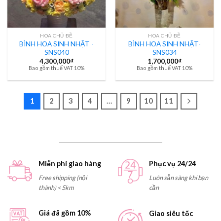
HOA CHỦ ĐỀ
HOA CHỦ ĐỀ
BÌNH HOA SINH NHẬT -
BÌNH HOA SINH NHẬT-
SNS040
SNS034
4,300,000
₫
1,700,000
₫
Bao gồm thuế VAT 10%
Bao gồm thuế VAT 10%
1
2
3
4
…
9
10
11
Miễn phí giao hàng
Phục vụ 24/24
Free shipping (nội
Luôn sẵn sàng khi bạn
thành) < 5km
cần
Giá đã gồm 10%
Giao siêu tốc