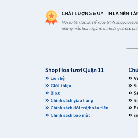
CHẤT LƯỢNG & UY TÍN LÀ NỀN TẢ
Với sự liên tục cải tiến quy trình, shop hoa t
những mẫu hoa có giá rẽ mà không có phụ phí t
Shop Hoa tươi Quận 11
Chủ
Liên hệ
V
Giới thiệu
S
Blog
S
Chính sách giao hàng
S
Chính sách đổi trả/hoàn tiền
Pa
Chính sách bảo mật
s