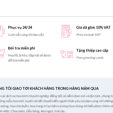
Phục vụ 24/24
Giá đã gồm 10% VAT
Luôn sẵn sàng khi bạn cần
Price include VAT
Đổi trả miễn phí
Tặng thiệp cao cấp
Hoa lỗi, bị héo, dập nát sẽ được
Free greeting cards
đổi trả miễn phí.
NG TÔI GIAO TỚI KHÁCH HÀNG TRONG HẰNG NĂM QUA
các dịch vụ hoa tươi chuyên nghiệp. Bằng tất cả niềm đam mê và tận tâm, chúng tô
hững mẫu hoa mới, tuyệt vời để chuyển đến người thân yêu của bạn cùng với những l
c mừng, hoa chia buồn, hoa trang trí sự kiện và shop hoa chúng tôi hiểu được thêm nh
h nhật, Chocolate, Gấu bông, kẹo ngọt, trái cây...