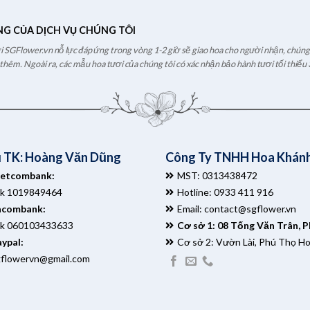
NG CỦA DỊCH VỤ CHÚNG TÔI
ươi SGFlower.vn nỗ lực đáp ứng trong vòng 1-2 giờ sẽ giao hoa cho người nhận, chúng t
hêm. Ngoài ra, các mẫu hoa tươi của chúng tôi có xác nhận bảo hành tươi tối thiểu 
 TK: Hoàng Văn Dũng
Công Ty TNHH Hoa Khánh
ietcombank:
MST: 0313438472
tk 1019849464
Hotline: 0933 411 916
acombank:
Email:
contact@sgflower.vn
tk 060103433633
Cơ sở 1: 08 Tống Văn Trân, 
ypal:
Cơ sở 2: Vườn Lài, Phú Thọ H
gflowervn@gmail.com