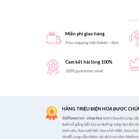
Miễn phí giao hàng
Free shipping (nội thành) < 5km
Cam kết hài lòng 100%
100% guarantee smile
HÀNG TRIỆU ĐIỆN HOA ĐƯỢC CHÚ
SGFlower.vn - shop hoa
tươi chuyên cung cấp 
luôn cố gắng bắt kịp xu hướng sáng tạo lên n
tình yêu, hoa cưới hỏi, hoa sinh nhật, hoa chú
tín để cung cấp thêm các dịch vụ như: bánh sin