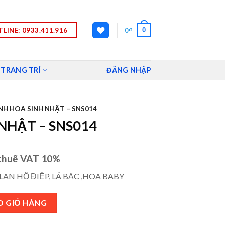
LINE: 0933.411.916
0
0
₫
 TRANG TRÍ
ĐĂNG NHẬP
NH HOA SINH NHẬT – SNS014
NHẬT – SNS014
thuế VAT 10%
LAN HỒ ĐIỆP, LÁ BẠC ,HOA BABY
 số lượng
O GIỎ HÀNG