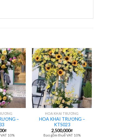
+
TRƯƠNG
HOA KHAI TRƯƠNG
RƯƠNG –
HOA KHAI TRƯƠNG –
33
KTS023
000
₫
2,500,000
₫
 VAT 10%
Bao gồm thuế VAT 10%