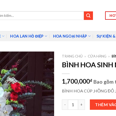
HOT
m:
Ề
HOA LAN HỒ ĐIỆP
HOA NGOẠI NHẬP
SỰ KIỆN &
TRANG CHỦ
»
CỬA HÀNG
»
BÌ
BÌNH HOA SINH 
1,700,000
₫
Bao gồm 
BÌNH HOA CÚP ,HỒNG ĐỎ ,
BÌNH HOA SINH NHẬT - SNS014
THÊM VÀ