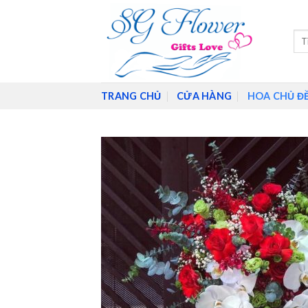
Skip
to
Tìm
content
kiế
TRANG CHỦ
CỬA HÀNG
HOA CHỦ Đ