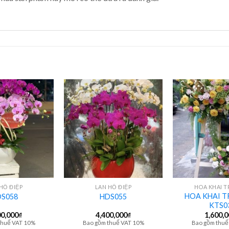
+
+
HỒ ĐIỆP
LAN HỒ ĐIỆP
HOA KHAI 
HOA KHAI T
S058
HDS055
KTS0
00,000
₫
4,400,000
₫
1,600,
thuế VAT 10%
Bao gồm thuế VAT 10%
Bao gồm thuế