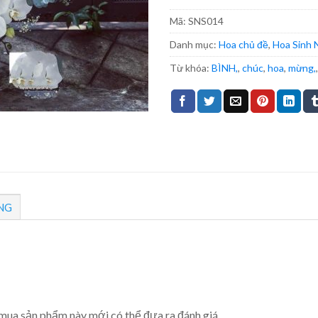
Mã:
SNS014
Danh mục:
Hoa chủ đề
,
Hoa Sinh 
Từ khóa:
BÌNH,
,
chúc
,
hoa
,
mừng,
NG
mua sản phẩm này mới có thể đưa ra đánh giá.