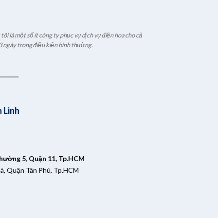
ôi là một số ít công ty phục vụ dịch vụ điện hoa cho cả
3 ngày trong điều kiện bình thường.
 Linh
Phường 5, Quận 11, Tp.HCM
oà, Quận Tân Phú, Tp.HCM