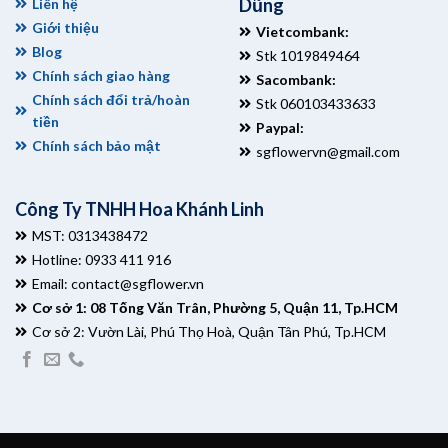
Dũng
Liên hệ
Giới thiệu
Vietcombank:
Blog
Stk 1019849464
Chính sách giao hàng
Sacombank:
Chính sách đổi trả/hoàn
Stk 060103433633
tiền
Paypal:
Chính sách bảo mật
sgflowervn@gmail.com
Công Ty TNHH Hoa Khánh Linh
MST: 0313438472
Hotline: 0933 411 916
Email:
contact@sgflower.vn
Cơ sở 1: 08 Tống Văn Trân, Phường 5, Quận 11, Tp.HCM
Cơ sở 2: Vườn Lài, Phú Thọ Hoà, Quận Tân Phú, Tp.HCM