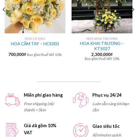
HOA CÔ DÂU
HOA KHAI TRƯƠNG
HOA KHAI TRƯƠNG –
HOA CẦM TAY – HCS003
KTS027
700,000
₫
2,300,000
₫
Bao gồm thuế VAT 10%
Bao gồm thuế VAT 10%
Miễn phí giao hàng
Phục vụ 24/24
Free shipping (nội
Luôn sẵn sàng khi bạn
thành) < 5km
cần
Giá đã gồm 10%
Giao siêu tốc
VAT
60 minutes quick