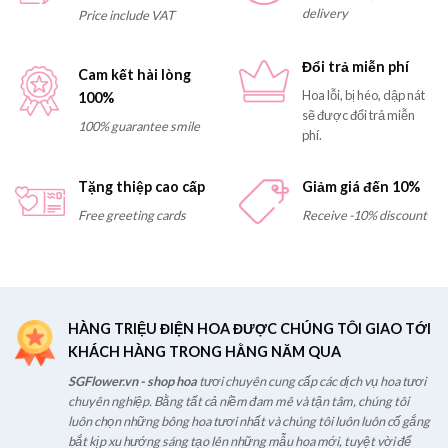
delivery
Price include VAT
Đổi trả miễn phí
Cam kết hài lòng
Hoa lỗi, bị héo, dập nát
100%
sẽ được đổi trả miễn
100% guarantee smile
phí.
Tặng thiệp cao cấp
Giảm giá đến 10%
Free greeting cards
Receive -10% discount
HÀNG TRIỆU ĐIỆN HOA ĐƯỢC CHÚNG TÔI GIAO TỚI
KHÁCH HÀNG TRONG HẰNG NĂM QUA
SGFlower.vn - shop hoa
tươi chuyên cung cấp các dịch vụ hoa tươi
chuyên nghiệp. Bằng tất cả niềm đam mê và tận tâm, chúng tôi
luôn chọn những bông hoa tươi nhất và chúng tôi luôn luôn cố gắng
bắt kịp xu hướng sáng tạo lên những mẫu hoa mới, tuyệt vời để