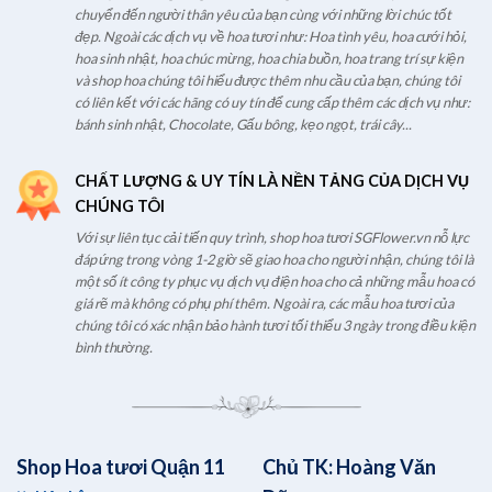
chuyển đến người thân yêu của bạn cùng với những lời chúc tốt
đẹp. Ngoài các dịch vụ về hoa tươi như: Hoa tình yêu, hoa cưới hỏi,
hoa sinh nhật, hoa chúc mừng, hoa chia buồn, hoa trang trí sự kiện
và shop hoa chúng tôi hiểu được thêm nhu cầu của bạn, chúng tôi
có liên kết với các hãng có uy tín để cung cấp thêm các dịch vụ như:
bánh sinh nhật, Chocolate, Gấu bông, kẹo ngọt, trái cây...
CHẤT LƯỢNG & UY TÍN LÀ NỀN TẢNG CỦA DỊCH VỤ
CHÚNG TÔI
Với sự liên tục cải tiến quy trình, shop hoa tươi SGFlower.vn nỗ lực
đáp ứng trong vòng 1-2 giờ sẽ giao hoa cho người nhận, chúng tôi là
một số ít công ty phục vụ dịch vụ điện hoa cho cả những mẫu hoa có
giá rẽ mà không có phụ phí thêm. Ngoài ra, các mẫu hoa tươi của
chúng tôi có xác nhận bảo hành tươi tối thiểu 3 ngày trong điều kiện
bình thường.
Shop Hoa tươi Quận 11
Chủ TK: Hoàng Văn