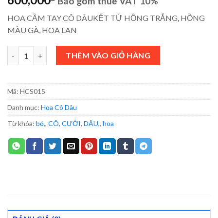
Bao gồm thuế VAT 10%
HOA CẦM TAY CÔ DÂUKẾT TỪ HỒNG TRẮNG, HỒNG
MÀU GÀ, HOA LAN
HOA CẦM TAY - HCS015 số lượng
THÊM VÀO GIỎ HÀNG
Mã:
HCS015
Danh mục:
Hoa Cô Dâu
Từ khóa:
bó,
,
CÔ
,
CƯỚI
,
DÂU,
,
hoa