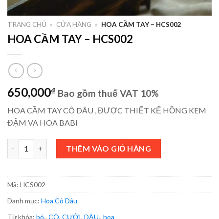
TRANG CHỦ
»
CỬA HÀNG
»
HOA CẦM TAY – HCS002
HOA CẦM TAY – HCS002
650,000
₫
Bao gồm thuế VAT 10%
HOA CẦM TAY CÔ DÂU , ĐƯỢC THIẾT KẾ HỒNG KEM
ĐẬM VA HOA BABI
HOA CẦM TAY - HCS002 số lượng
THÊM VÀO GIỎ HÀNG
Mã:
HCS002
Danh mục:
Hoa Cô Dâu
Từ khóa:
bó,
,
CÔ
,
CƯỚI
,
DÂU,
,
hoa