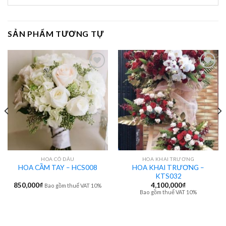
SẢN PHẨM TƯƠNG TỰ
HOA CÔ DÂU
HOA KHAI TRƯƠNG
HOA KHAI TRƯƠNG –
HOA CẦM TAY – HCS008
KTS032
850,000
₫
4,100,000
₫
Bao gồm thuế VAT 10%
Bao gồm thuế VAT 10%