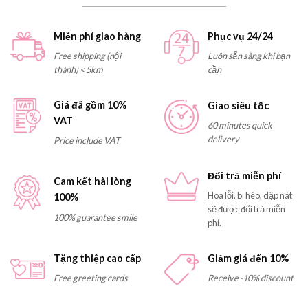
Miễn phí giao hàng
Phục vụ 24/24
Free shipping (nội
Luôn sẵn sàng khi bạn
thành) < 5km
cần
Giá đã gồm 10%
Giao siêu tốc
VAT
60 minutes quick
delivery
Price include VAT
Đổi trả miễn phí
Cam kết hài lòng
Hoa lỗi, bị héo, dập nát
100%
sẽ được đổi trả miễn
100% guarantee smile
phí.
Tặng thiệp cao cấp
Giảm giá đến 10%
Free greeting cards
Receive -10% discount