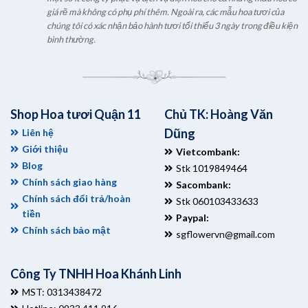
giá rẽ mà không có phụ phí thêm. Ngoài ra, các mẫu hoa tươi của
chúng tôi có xác nhận bảo hành tươi tối thiểu 3 ngày trong điều kiện
bình thường.
Shop Hoa tươi Quận 11
Chủ TK: Hoàng Văn
Dũng
Liên hệ
Giới thiệu
Vietcombank:
Blog
Stk 1019849464
Chính sách giao hàng
Sacombank:
Chính sách đổi trả/hoàn
Stk 060103433633
tiền
Paypal:
Chính sách bảo mật
sgflowervn@gmail.com
Công Ty TNHH Hoa Khánh Linh
MST: 0313438472