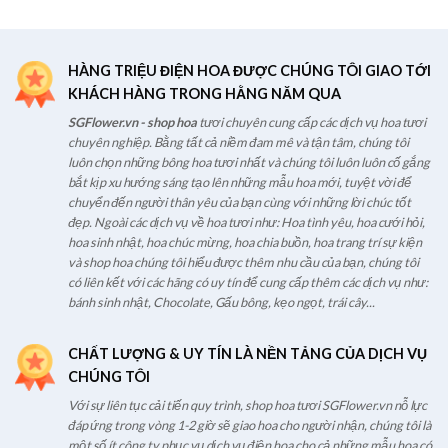
HÀNG TRIỆU ĐIỆN HOA ĐƯỢC CHÚNG TÔI GIAO TỚI
KHÁCH HÀNG TRONG HẰNG NĂM QUA
SGFlower.vn - shop hoa
tươi chuyên cung cấp các dịch vụ hoa tươi
chuyên nghiệp. Bằng tất cả niềm đam mê và tận tâm, chúng tôi
luôn chọn những bông hoa tươi nhất và chúng tôi luôn luôn cố gắng
bắt kịp xu hướng sáng tạo lên những mẫu hoa mới, tuyệt vời để
chuyển đến người thân yêu của bạn cùng với những lời chúc tốt
đẹp. Ngoài các dịch vụ về hoa tươi như: Hoa tình yêu, hoa cưới hỏi,
hoa sinh nhật, hoa chúc mừng, hoa chia buồn, hoa trang trí sự kiện
và shop hoa chúng tôi hiểu được thêm nhu cầu của bạn, chúng tôi
có liên kết với các hãng có uy tín để cung cấp thêm các dịch vụ như:
bánh sinh nhật, Chocolate, Gấu bông, kẹo ngọt, trái cây...
CHẤT LƯỢNG & UY TÍN LÀ NỀN TẢNG CỦA DỊCH VỤ
CHÚNG TÔI
Với sự liên tục cải tiến quy trình, shop hoa tươi SGFlower.vn nỗ lực
đáp ứng trong vòng 1-2 giờ sẽ giao hoa cho người nhận, chúng tôi là
một số ít công ty phục vụ dịch vụ điện hoa cho cả những mẫu hoa có