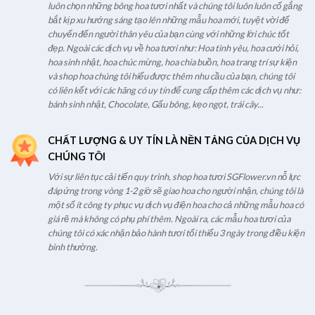
luôn chọn những bông hoa tươi nhất và chúng tôi luôn luôn cố gắng
bắt kịp xu hướng sáng tạo lên những mẫu hoa mới, tuyệt vời để
chuyển đến người thân yêu của bạn cùng với những lời chúc tốt
đẹp. Ngoài các dịch vụ về hoa tươi như: Hoa tình yêu, hoa cưới hỏi,
hoa sinh nhật, hoa chúc mừng, hoa chia buồn, hoa trang trí sự kiện
và shop hoa chúng tôi hiểu được thêm nhu cầu của bạn, chúng tôi
có liên kết với các hãng có uy tín để cung cấp thêm các dịch vụ như:
bánh sinh nhật, Chocolate, Gấu bông, kẹo ngọt, trái cây...
CHẤT LƯỢNG & UY TÍN LÀ NỀN TẢNG CỦA DỊCH VỤ
CHÚNG TÔI
Với sự liên tục cải tiến quy trình, shop hoa tươi SGFlower.vn nỗ lực
đáp ứng trong vòng 1-2 giờ sẽ giao hoa cho người nhận, chúng tôi là
một số ít công ty phục vụ dịch vụ điện hoa cho cả những mẫu hoa có
giá rẽ mà không có phụ phí thêm. Ngoài ra, các mẫu hoa tươi của
chúng tôi có xác nhận bảo hành tươi tối thiểu 3 ngày trong điều kiện
bình thường.