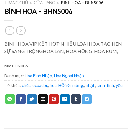
TRANG CHỦ
»
CỬA HÀNG
»
BÌNH HOA – BHNS006
BÌNH HOA – BHNS006
BÌNH HOA VIP KẾT HỢP NHIỀU LOẠI HOA TẠO NÊN
SỰ SANG TRỌNGHOA LAN, HOA HỒNG, HOA RUM,
Mã:
BHN006
Danh mục:
Hoa Bình Nhập
,
Hoa Ngoại Nhập
Từ khóa:
chúc
,
ecuador,
,
hoa
,
HỒNG
,
mừng,
,
nhật,
,
sinh
,
tình
,
yêu