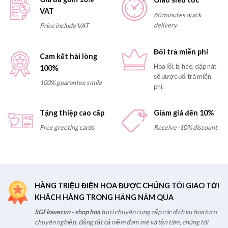
VAT
60 minutes quick
delivery
Price include VAT
Đổi trả miễn phí
Cam kết hài lòng
Hoa lỗi, bị héo, dập nát
100%
sẽ được đổi trả miễn
100% guarantee smile
phí.
Tặng thiệp cao cấp
Giảm giá đến 10%
Free greeting cards
Receive -10% discount
HÀNG TRIỆU ĐIỆN HOA ĐƯỢC CHÚNG TÔI GIAO TỚI
KHÁCH HÀNG TRONG HẰNG NĂM QUA
SGFlower.vn - shop hoa
tươi chuyên cung cấp các dịch vụ hoa tươi
chuyên nghiệp. Bằng tất cả niềm đam mê và tận tâm, chúng tôi