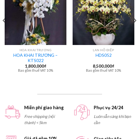
HOA KHAI TRƯƠNG
LAN HỒ ĐIỆP
HOA KHAI TRƯƠNG –
HDS052
KTS022
1,800,000
₫
8,500,000
₫
Bao gồm thuế VAT 10%
Bao gồm thuế VAT 10%
Miễn phí giao hàng
Phục vụ 24/24
Free shipping (nội
Luôn sẵn sàng khi bạn
thành) < 5km
cần
Giá đã gồm 10%
Giao siêu tốc