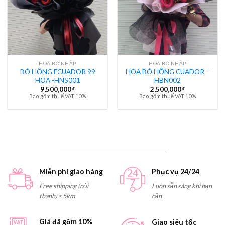
HOA BÓ NHẬP
HOA BÓ NHẬP
BÓ HỒNG ECUADOR 99
HOA BÓ HỒNG CUADOR –
HOA -HNS001
HBN002
9,500,000
₫
2,500,000
₫
Bao gồm thuế VAT 10%
Bao gồm thuế VAT 10%
Miễn phí giao hàng
Phục vụ 24/24
Free shipping (nội
Luôn sẵn sàng khi bạn
thành) < 5km
cần
Giá đã gồm 10%
Giao siêu tốc