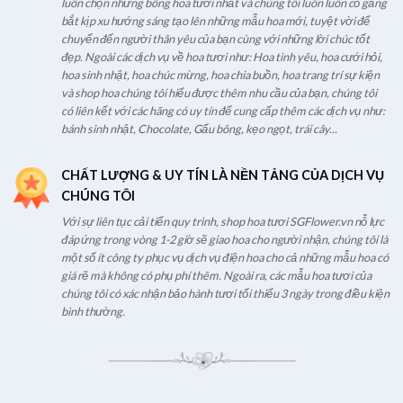
luôn chọn những bông hoa tươi nhất và chúng tôi luôn luôn cố gắng
bắt kịp xu hướng sáng tạo lên những mẫu hoa mới, tuyệt vời để
chuyển đến người thân yêu của bạn cùng với những lời chúc tốt
đẹp. Ngoài các dịch vụ về hoa tươi như: Hoa tình yêu, hoa cưới hỏi,
hoa sinh nhật, hoa chúc mừng, hoa chia buồn, hoa trang trí sự kiện
và shop hoa chúng tôi hiểu được thêm nhu cầu của bạn, chúng tôi
có liên kết với các hãng có uy tín để cung cấp thêm các dịch vụ như:
bánh sinh nhật, Chocolate, Gấu bông, kẹo ngọt, trái cây...
CHẤT LƯỢNG & UY TÍN LÀ NỀN TẢNG CỦA DỊCH VỤ
CHÚNG TÔI
Với sự liên tục cải tiến quy trình, shop hoa tươi SGFlower.vn nỗ lực
đáp ứng trong vòng 1-2 giờ sẽ giao hoa cho người nhận, chúng tôi là
một số ít công ty phục vụ dịch vụ điện hoa cho cả những mẫu hoa có
giá rẽ mà không có phụ phí thêm. Ngoài ra, các mẫu hoa tươi của
chúng tôi có xác nhận bảo hành tươi tối thiểu 3 ngày trong điều kiện
bình thường.