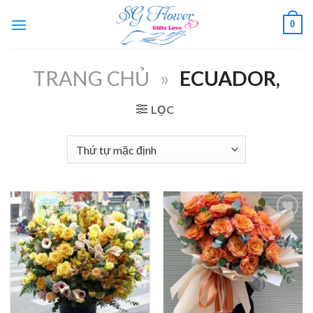
Skip
0
to
content
TRANG CHỦ
»
ECUADOR,
LỌC