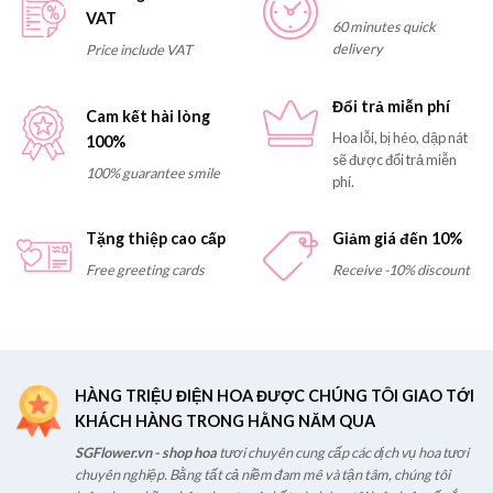
VAT
60 minutes quick
delivery
Price include VAT
Đổi trả miễn phí
Cam kết hài lòng
Hoa lỗi, bị héo, dập nát
100%
sẽ được đổi trả miễn
100% guarantee smile
phí.
Tặng thiệp cao cấp
Giảm giá đến 10%
Free greeting cards
Receive -10% discount
HÀNG TRIỆU ĐIỆN HOA ĐƯỢC CHÚNG TÔI GIAO TỚI
KHÁCH HÀNG TRONG HẰNG NĂM QUA
SGFlower.vn - shop hoa
tươi chuyên cung cấp các dịch vụ hoa tươi
chuyên nghiệp. Bằng tất cả niềm đam mê và tận tâm, chúng tôi