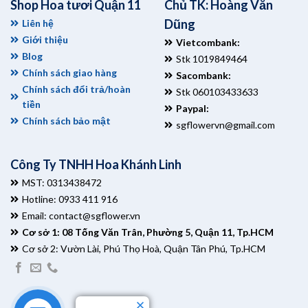
Shop Hoa tươi Quận 11
Chủ TK: Hoàng Văn
Dũng
Liên hệ
Giới thiệu
Vietcombank:
Blog
Stk 1019849464
Chính sách giao hàng
Sacombank:
Chính sách đổi trả/hoàn
Stk 060103433633
tiền
Paypal:
Chính sách bảo mật
sgflowervn@gmail.com
Công Ty TNHH Hoa Khánh Linh
MST: 0313438472
Hotline: 0933 411 916
Email:
contact@sgflower.vn
Cơ sở 1: 08 Tống Văn Trân, Phường 5, Quận 11, Tp.HCM
Cơ sở 2: Vườn Lài, Phú Thọ Hoà, Quận Tân Phú, Tp.HCM