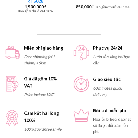
KTS028
1,500,000
₫
850,000
₫
Bao gồm thuế VAT 10%
Bao gồm thuế VAT 10%
Miễn phí giao hàng
Phục vụ 24/24
Free shipping (nội
Luôn sẵn sàng khi bạn
thành) < 5km
cần
Giá đã gồm 10%
Giao siêu tốc
VAT
60 minutes quick
delivery
Price include VAT
Đổi trả miễn phí
Cam kết hài lòng
Hoa lỗi, bị héo, dập nát
100%
sẽ được đổi trả miễn
100% guarantee smile
phí.