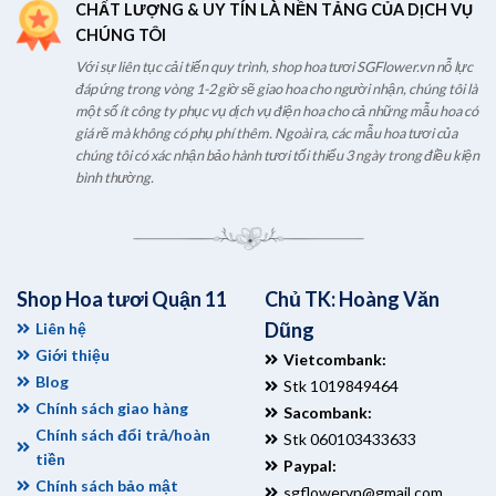
CHẤT LƯỢNG & UY TÍN LÀ NỀN TẢNG CỦA DỊCH VỤ
CHÚNG TÔI
Với sự liên tục cải tiến quy trình, shop hoa tươi SGFlower.vn nỗ lực
đáp ứng trong vòng 1-2 giờ sẽ giao hoa cho người nhận, chúng tôi là
một số ít công ty phục vụ dịch vụ điện hoa cho cả những mẫu hoa có
giá rẽ mà không có phụ phí thêm. Ngoài ra, các mẫu hoa tươi của
chúng tôi có xác nhận bảo hành tươi tối thiểu 3 ngày trong điều kiện
bình thường.
Shop Hoa tươi Quận 11
Chủ TK: Hoàng Văn
Dũng
Liên hệ
Giới thiệu
Vietcombank:
Blog
Stk 1019849464
Chính sách giao hàng
Sacombank:
Chính sách đổi trả/hoàn
Stk 060103433633
tiền
Paypal:
Chính sách bảo mật
sgflowervn@gmail.com