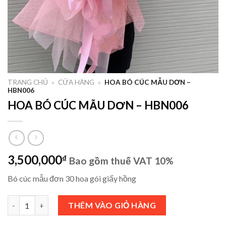
TRANG CHỦ
»
CỬA HÀNG
»
HOA BÓ CÚC MẪU DƠN –
HBN006
HOA BÓ CÚC MẪU DƠN – HBN006
3,500,000
₫
Bao gồm thuế VAT 10%
Bó cúc mẫu đơn 30 hoa gói giấy hồng
HOA BÓ CÚC MẪU DƠN - HBN006 số lượng
THÊM VÀO GIỎ HÀNG