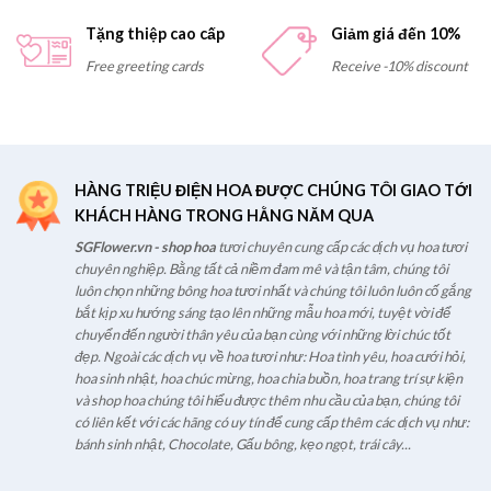
Tặng thiệp cao cấp
Giảm giá đến 10%
Free greeting cards
Receive -10% discount
HÀNG TRIỆU ĐIỆN HOA ĐƯỢC CHÚNG TÔI GIAO TỚI
KHÁCH HÀNG TRONG HẰNG NĂM QUA
SGFlower.vn - shop hoa
tươi chuyên cung cấp các dịch vụ hoa tươi
chuyên nghiệp. Bằng tất cả niềm đam mê và tận tâm, chúng tôi
luôn chọn những bông hoa tươi nhất và chúng tôi luôn luôn cố gắng
bắt kịp xu hướng sáng tạo lên những mẫu hoa mới, tuyệt vời để
chuyển đến người thân yêu của bạn cùng với những lời chúc tốt
đẹp. Ngoài các dịch vụ về hoa tươi như: Hoa tình yêu, hoa cưới hỏi,
hoa sinh nhật, hoa chúc mừng, hoa chia buồn, hoa trang trí sự kiện
và shop hoa chúng tôi hiểu được thêm nhu cầu của bạn, chúng tôi
có liên kết với các hãng có uy tín để cung cấp thêm các dịch vụ như:
bánh sinh nhật, Chocolate, Gấu bông, kẹo ngọt, trái cây...