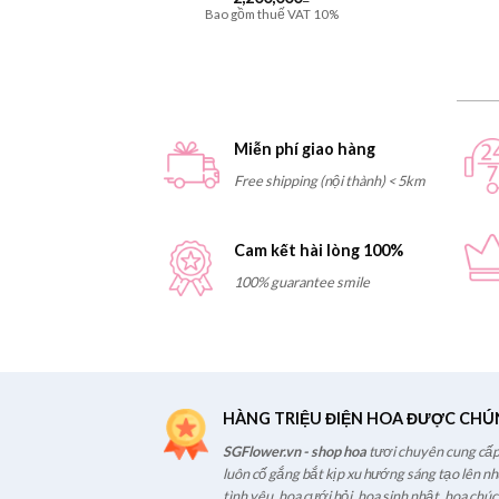
gồm thuế VAT 10%
Bao gồm thuế VAT 10%
Miễn phí giao hàng
Free shipping (nội thành) < 5km
Cam kết hài lòng 100%
100% guarantee smile
HÀNG TRIỆU ĐIỆN HOA ĐƯỢC CHÚ
SGFlower.vn - shop hoa
tươi chuyên cung cấp 
luôn cố gắng bắt kịp xu hướng sáng tạo lên n
tình yêu, hoa cưới hỏi, hoa sinh nhật, hoa chú