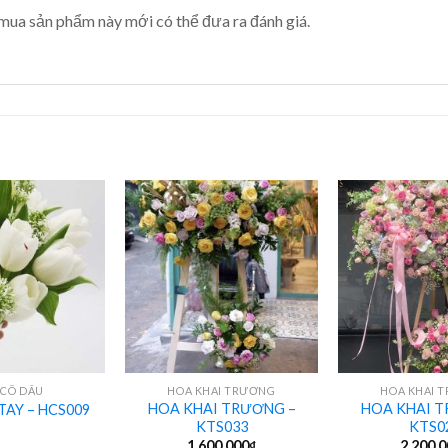
mua sản phẩm này mới có thể đưa ra đánh giá.
+
+
 CÔ DÂU
HOA KHAI TRƯƠNG
HOA KHAI 
HOA KHAI TRƯƠNG –
HOA KHAI T
TAY – HCS009
KTS033
KTS0
1,600,000
₫
2,200,