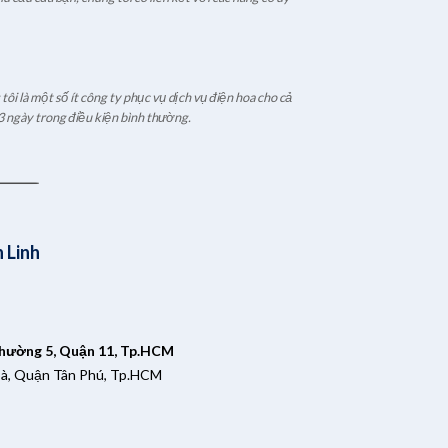
ôi là một số ít công ty phục vụ dịch vụ điện hoa cho cả
3 ngày trong điều kiện bình thường.
 Linh
Phường 5, Quận 11, Tp.HCM
oà, Quận Tân Phú, Tp.HCM