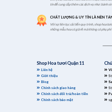
tín để cung cấp thêm các dịch vụ như: bánh sin
CHẤT LƯỢNG & UY TÍN LÀ NỀN TẢ
Với sự liên tục cải tiến quy trình, shop hoa t
những mẫu hoa có giá rẽ mà không có phụ phí t
Shop Hoa tươi Quận 11
Chủ
Liên hệ
V
Giới thiệu
S
Blog
S
Chính sách giao hàng
S
Chính sách đổi trả/hoàn tiền
Pa
Chính sách bảo mật
s