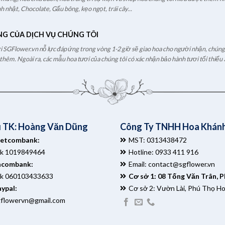
h nhật, Chocolate, Gấu bông, kẹo ngọt, trái cây...
NG CỦA DỊCH VỤ CHÚNG TÔI
ươi SGFlower.vn nỗ lực đáp ứng trong vòng 1-2 giờ sẽ giao hoa cho người nhận, chúng t
hêm. Ngoài ra, các mẫu hoa tươi của chúng tôi có xác nhận bảo hành tươi tối thiểu 
 TK: Hoàng Văn Dũng
Công Ty TNHH Hoa Khánh
ietcombank:
MST: 0313438472
tk 1019849464
Hotline: 0933 411 916
acombank:
Email:
contact@sgflower.vn
tk 060103433633
Cơ sở 1: 08 Tống Văn Trân, 
ypal:
Cơ sở 2: Vườn Lài, Phú Thọ H
gflowervn@gmail.com