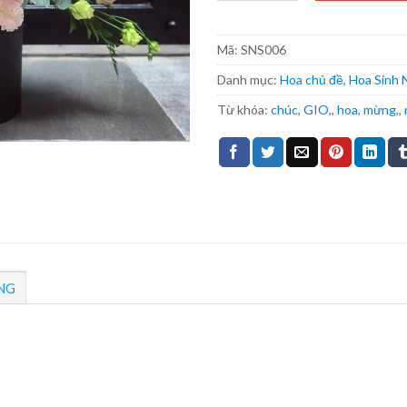
Mã:
SNS006
Danh mục:
Hoa chủ đề
,
Hoa Sinh 
Từ khóa:
chúc
,
GIO,
,
hoa
,
mừng,
,
NG