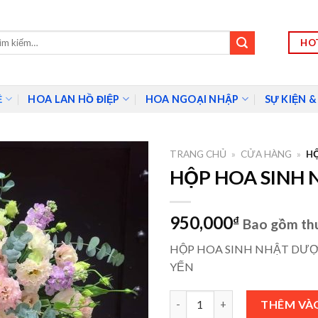
HOT
m:
Ề
HOA LAN HỒ ĐIỆP
HOA NGOẠI NHẬP
SỰ KIỆN &
TRANG CHỦ
»
CỬA HÀNG
»
HỘ
HỘP HOA SINH 
950,000
₫
Bao gồm th
HỘP HOA SINH NHẬT DƯỢ
YẾN
HỘP HOA SINH NHẬT - SNS006
THÊM VÀ