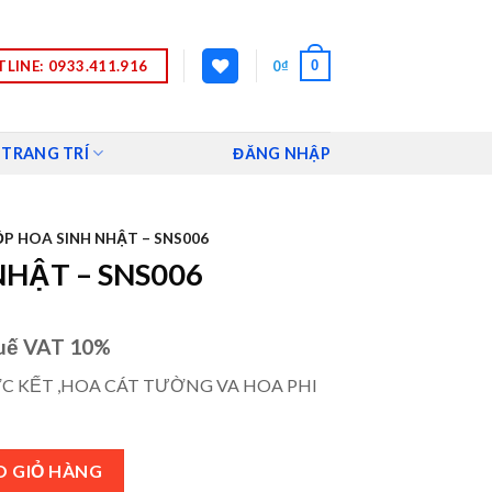
LINE: 0933.411.916
0
0
₫
 TRANG TRÍ
ĐĂNG NHẬP
P HOA SINH NHẬT – SNS006
NHẬT – SNS006
uế VAT 10%
C KẾT ,HOA CÁT TƯỜNG VA HOA PHI
 số lượng
O GIỎ HÀNG