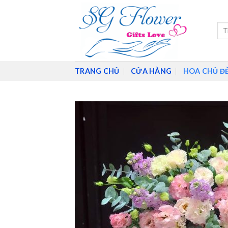
Skip
to
Tìm
content
kiế
TRANG CHỦ
CỬA HÀNG
HOA CHỦ Đ