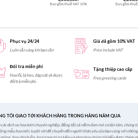
Bao gồm thuế VAT 10%
Bao gồm thuế
Phục vụ 24/24
Giá đã gồm 10% VAT
Luôn sẵn sàng khi bạn cần
Price include VAT
Đổi trả miễn phí
Tặng thiệp cao cấp
Hoa lỗi, bị héo, dập nát sẽ được
Free greeting cards
đổi trả miễn phí.
NG TÔI GIAO TỚI KHÁCH HÀNG TRONG HẰNG NĂM QUA
các dịch vụ hoa tươi chuyên nghiệp. Bằng tất cả niềm đam mê và tận tâm, chúng tô
hững mẫu hoa mới, tuyệt vời để chuyển đến người thân yêu của bạn cùng với những l
c mừng, hoa chia buồn, hoa trang trí sự kiện và shop hoa chúng tôi hiểu được thêm nh