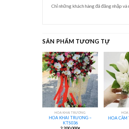
Chỉ những khách hàng đã đăng nhập và 
SẢN PHẨM TƯƠNG TỰ
+
+
LAN HỒ ĐIỆP
HOA KHAI TRƯƠNG
HOA
HOA KHAI TRƯƠNG –
HDS058
HOA CẦM 
KTS036
2,800,000
₫
2,200,000
₫