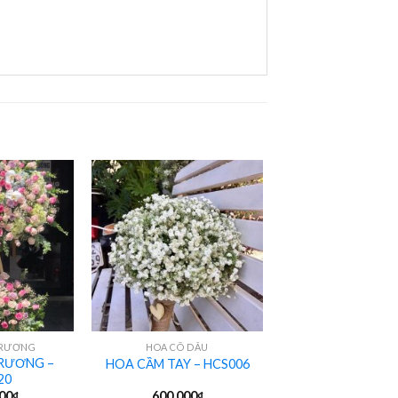
+
TRƯƠNG
HOA CÔ DÂU
RƯƠNG –
HOA CẦM TAY – HCS006
20
000
₫
600,000
₫