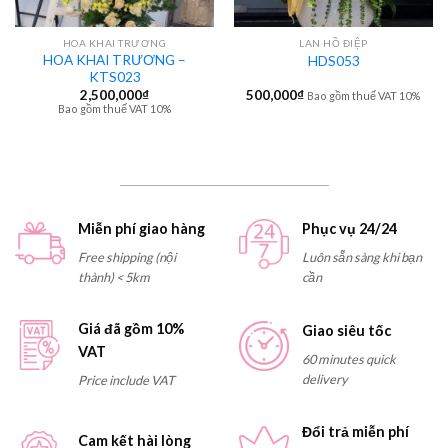
HOA KHAI TRƯƠNG
LAN HỒ ĐIỆP
HOA KHAI TRƯƠNG –
HDS053
KTS023
2,500,000
₫
500,000
₫
Bao gồm thuế VAT 10%
Bao gồm thuế VAT 10%
Miễn phí giao hàng
Phục vụ 24/24
Free shipping (nội
Luôn sẵn sàng khi bạn
thành) < 5km
cần
Giá đã gồm 10%
Giao siêu tốc
VAT
60 minutes quick
delivery
Price include VAT
Đổi trả miễn phí
Cam kết hài lòng