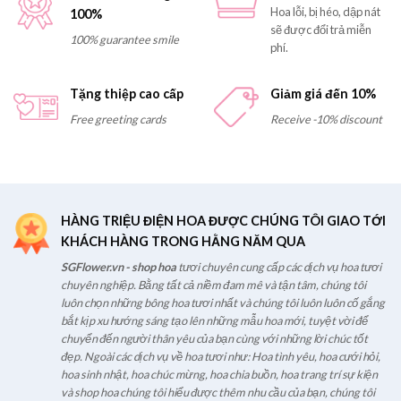
Hoa lỗi, bị héo, dập nát
100%
sẽ được đổi trả miễn
100% guarantee smile
phí.
Tặng thiệp cao cấp
Giảm giá đến 10%
Free greeting cards
Receive -10% discount
HÀNG TRIỆU ĐIỆN HOA ĐƯỢC CHÚNG TÔI GIAO TỚI
KHÁCH HÀNG TRONG HẰNG NĂM QUA
SGFlower.vn - shop hoa
tươi chuyên cung cấp các dịch vụ hoa tươi
chuyên nghiệp. Bằng tất cả niềm đam mê và tận tâm, chúng tôi
luôn chọn những bông hoa tươi nhất và chúng tôi luôn luôn cố gắng
bắt kịp xu hướng sáng tạo lên những mẫu hoa mới, tuyệt vời để
chuyển đến người thân yêu của bạn cùng với những lời chúc tốt
đẹp. Ngoài các dịch vụ về hoa tươi như: Hoa tình yêu, hoa cưới hỏi,
hoa sinh nhật, hoa chúc mừng, hoa chia buồn, hoa trang trí sự kiện
và shop hoa chúng tôi hiểu được thêm nhu cầu của bạn, chúng tôi