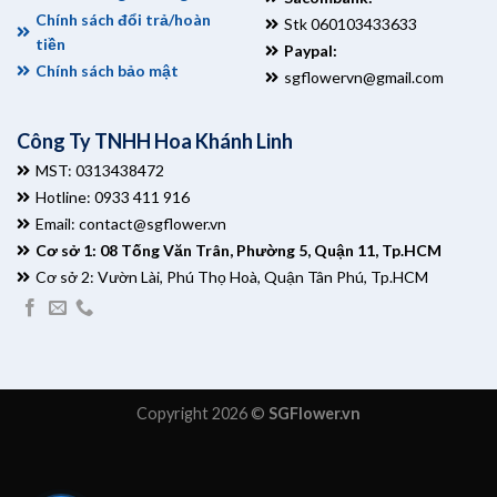
Chính sách đổi trả/hoàn
Stk 060103433633
tiền
Paypal:
Chính sách bảo mật
sgflowervn@gmail.com
Công Ty TNHH Hoa Khánh Linh
MST: 0313438472
Hotline: 0933 411 916
Email:
contact@sgflower.vn
Cơ sở 1: 08 Tống Văn Trân, Phường 5, Quận 11, Tp.HCM
Cơ sở 2: Vườn Lài, Phú Thọ Hoà, Quận Tân Phú, Tp.HCM
Copyright 2026 ©
SGFlower.vn