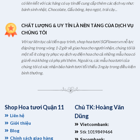
có liên kết với các hãng có uy tín để cung cấp thêm các dịch vụ như:
bánh sinh nhật, Chocolate, Gấu bông, kẹo ngọt, trái cây...
CHẤT LƯỢNG & UY TÍN LÀ NỀN TẢNG CỦA DỊCH VỤ
CHÚNG TÔI
Với sự liên tục cải tiến quy trình, shop hoa tươi SGFlower.vn nỗ lực
đáp ứng trong vòng 1-2 giờ sẽ giao hoa cho người nhận, chúng tôi là
một số ít công ty phục vụ dịch vụ điện hoa cho cả những mẫu hoa có
giá rẽ mà không có phụ phí thêm. Ngoài ra, các mẫu hoa tươi của
chúng tôi có xác nhận bảo hành tươi tối thiểu 3 ngày trong điều kiện
bình thường.
Shop Hoa tươi Quận 11
Chủ TK: Hoàng Văn
Dũng
Liên hệ
Giới thiệu
Vietcombank:
Blog
Stk 1019849464
Chính sách giao hàng
Sacombank: