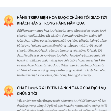
HÀNG TRIỆU ĐIỆN HOA ĐƯỢC CHÚNG TÔI GIAO TỚI
KHÁCH HÀNG TRONG HẰNG NĂM QUA
SGFlower.vn - shop hoa
tươi chuyên cung cấp các dịch vụ hoa tươi
chuyên nghiệp. Bằng tất cả niềm đam mê và tận tâm, chúng tôi
luôn chọn những bông hoa tươi nhất và chúng tôi luôn luôn cố gắng
bắt kịp xu hướng sáng tạo lên những mẫu hoa mới, tuyệt vời để
chuyển đến người thân yêu của bạn cùng với những lời chúc tốt
đẹp. Ngoài các dịch vụ về hoa tươi như: Hoa tình yêu, hoa cưới hỏi,
hoa sinh nhật, hoa chúc mừng, hoa chia buồn, hoa trang trí sự kiện
và shop hoa chúng tôi hiểu được thêm nhu cầu của bạn, chúng tôi
có liên kết với các hãng có uy tín để cung cấp thêm các dịch vụ như:
bánh sinh nhật, Chocolate, Gấu bông, kẹo ngọt, trái cây...
CHẤT LƯỢNG & UY TÍN LÀ NỀN TẢNG CỦA DỊCH VỤ
CHÚNG TÔI
Với sự liên tục cải tiến quy trình, shop hoa tươi SGFlower.vn nỗ lực
đáp ứng trong vòng 1-2 giờ sẽ giao hoa cho người nhận, chúng tôi là
một số ít công ty phục vụ dịch vụ điện hoa cho cả những mẫu hoa có