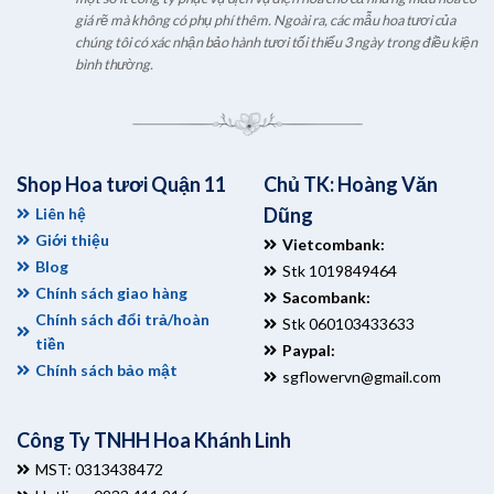
giá rẽ mà không có phụ phí thêm. Ngoài ra, các mẫu hoa tươi của
chúng tôi có xác nhận bảo hành tươi tối thiểu 3 ngày trong điều kiện
bình thường.
Shop Hoa tươi Quận 11
Chủ TK: Hoàng Văn
Dũng
Liên hệ
Giới thiệu
Vietcombank:
Blog
Stk 1019849464
Chính sách giao hàng
Sacombank:
Chính sách đổi trả/hoàn
Stk 060103433633
tiền
Paypal:
Chính sách bảo mật
sgflowervn@gmail.com
Công Ty TNHH Hoa Khánh Linh
MST: 0313438472