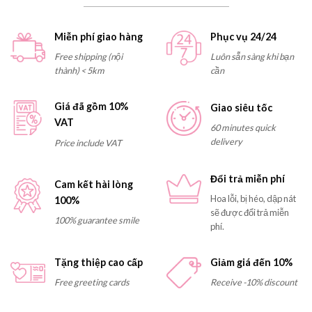
Miễn phí giao hàng
Phục vụ 24/24
Free shipping (nội
Luôn sẵn sàng khi bạn
thành) < 5km
cần
Giá đã gồm 10%
Giao siêu tốc
VAT
60 minutes quick
delivery
Price include VAT
Đổi trả miễn phí
Cam kết hài lòng
Hoa lỗi, bị héo, dập nát
100%
sẽ được đổi trả miễn
100% guarantee smile
phí.
Tặng thiệp cao cấp
Giảm giá đến 10%
Free greeting cards
Receive -10% discount