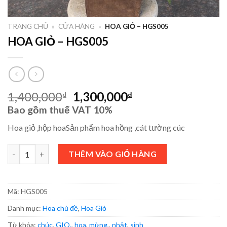
TRANG CHỦ
»
CỬA HÀNG
»
HOA GIỎ – HGS005
HOA GIỎ – HGS005
1,400,000
1,300,000
₫
₫
Bao gồm thuế VAT 10%
Hoa giỏ ,hộp hoaSản phẩm hoa hồng ,cát tường cúc
HOA GIỎ - HGS005 số lượng
THÊM VÀO GIỎ HÀNG
Mã:
HGS005
Danh mục:
Hoa chủ đề
,
Hoa Giỏ
Từ khóa:
chúc
,
GIO,
,
hoa
,
mừng,
,
nhật
,
sinh