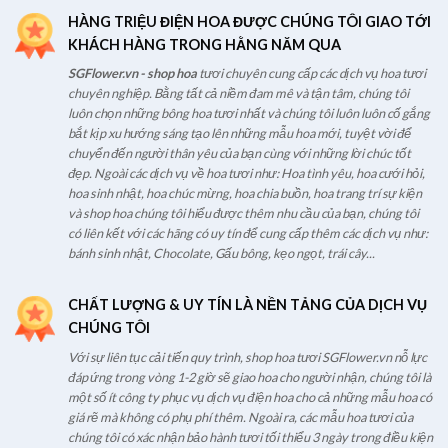
HÀNG TRIỆU ĐIỆN HOA ĐƯỢC CHÚNG TÔI GIAO TỚI
KHÁCH HÀNG TRONG HẰNG NĂM QUA
SGFlower.vn - shop hoa
tươi chuyên cung cấp các dịch vụ hoa tươi
chuyên nghiệp. Bằng tất cả niềm đam mê và tận tâm, chúng tôi
luôn chọn những bông hoa tươi nhất và chúng tôi luôn luôn cố gắng
bắt kịp xu hướng sáng tạo lên những mẫu hoa mới, tuyệt vời để
chuyển đến người thân yêu của bạn cùng với những lời chúc tốt
đẹp. Ngoài các dịch vụ về hoa tươi như: Hoa tình yêu, hoa cưới hỏi,
hoa sinh nhật, hoa chúc mừng, hoa chia buồn, hoa trang trí sự kiện
và shop hoa chúng tôi hiểu được thêm nhu cầu của bạn, chúng tôi
có liên kết với các hãng có uy tín để cung cấp thêm các dịch vụ như:
bánh sinh nhật, Chocolate, Gấu bông, kẹo ngọt, trái cây...
CHẤT LƯỢNG & UY TÍN LÀ NỀN TẢNG CỦA DỊCH VỤ
CHÚNG TÔI
Với sự liên tục cải tiến quy trình, shop hoa tươi SGFlower.vn nỗ lực
đáp ứng trong vòng 1-2 giờ sẽ giao hoa cho người nhận, chúng tôi là
một số ít công ty phục vụ dịch vụ điện hoa cho cả những mẫu hoa có
giá rẽ mà không có phụ phí thêm. Ngoài ra, các mẫu hoa tươi của
chúng tôi có xác nhận bảo hành tươi tối thiểu 3 ngày trong điều kiện