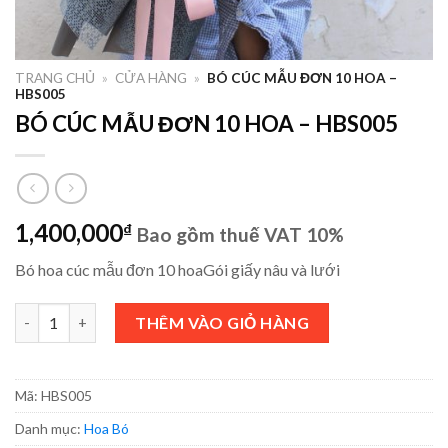
TRANG CHỦ
»
CỬA HÀNG
»
BÓ CÚC MẪU ĐƠN 10 HOA –
HBS005
BÓ CÚC MẪU ĐƠN 10 HOA – HBS005
1,400,000
₫
Bao gồm thuế VAT 10%
Bó hoa cúc mẫu đơn 10 hoaGói giấy nâu và lưới
BÓ CÚC MẪU ĐƠN 10 HOA - HBS005 số lượng
THÊM VÀO GIỎ HÀNG
Mã:
HBS005
Danh mục:
Hoa Bó