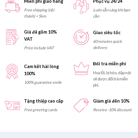
Miễn phí giao hàng
Phục vụ 24/24
Free shipping (nội
Luôn sẵn sàng khi bạn
thành) < 5km
cần
Giá đã gồm 10%
Giao siêu tốc
VAT
60 minutes quick
delivery
Price include VAT
Đổi trả miễn phí
Cam kết hài lòng
Hoa lỗi, bị héo, dập nát
100%
sẽ được đổi trả miễn
100% guarantee smile
phí.
Tặng thiệp cao cấp
Giảm giá đến 10%
Free greeting cards
Receive -10% discount