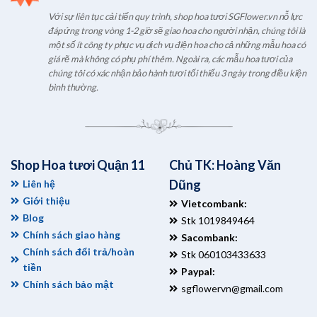
Với sự liên tục cải tiến quy trình, shop hoa tươi SGFlower.vn nỗ lực
đáp ứng trong vòng 1-2 giờ sẽ giao hoa cho người nhận, chúng tôi là
một số ít công ty phục vụ dịch vụ điện hoa cho cả những mẫu hoa có
giá rẽ mà không có phụ phí thêm. Ngoài ra, các mẫu hoa tươi của
chúng tôi có xác nhận bảo hành tươi tối thiểu 3 ngày trong điều kiện
bình thường.
Shop Hoa tươi Quận 11
Chủ TK: Hoàng Văn
Dũng
Liên hệ
Giới thiệu
Vietcombank:
Blog
Stk 1019849464
Chính sách giao hàng
Sacombank:
Chính sách đổi trả/hoàn
Stk 060103433633
tiền
Paypal:
Chính sách bảo mật
sgflowervn@gmail.com