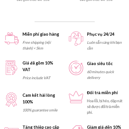
Miễn phí giao hàng
Phục vụ 24/24
Free shipping (nội
Luôn sẵn sàng khi bạn
thành) < 5km
cần
Giá đã gồm 10%
Giao siêu tốc
VAT
60 minutes quick
delivery
Price include VAT
Đổi trả miễn phí
Cam kết hài lòng
Hoa lỗi, bị héo, dập nát
100%
sẽ được đổi trả miễn
100% guarantee smile
phí.
Tặng thiệp cao cấp
Giảm giá đến 10%