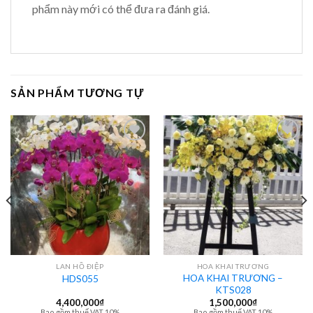
phẩm này mới có thể đưa ra đánh giá.
SẢN PHẨM TƯƠNG TỰ
LAN HỒ ĐIỆP
HOA KHAI TRƯƠNG
HOA KHAI TRƯƠNG –
HDS055
KTS028
4,400,000
₫
1,500,000
₫
Bao gồm thuế VAT 10%
Bao gồm thuế VAT 10%