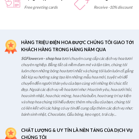
Free greeting cards
Receive -10% discount
HÀNG TRIỆU ĐIỆN HOA ĐƯỢC CHÚNG TÔI GIAO TỚI
KHÁCH HÀNG TRONG HẰNG NĂM QUA
SGFlower.vn - shop hoa
tươi chuyên cung cấp các dịch vụ hoa tươi
chuyên nghiệp. Bằng tất cả niềm đam mê và tận tâm, chúng tôi
luôn chọn những bông hoa tươi nhất và chúng tôi luôn luôn cố gắng
bắt kịp xu hướng sáng tạo lên những mẫu hoa mới, tuyệt vời để
chuyển đến người thân yêu của bạn cùng với những lời chúc tốt
đẹp. Ngoài các dịch vụ về hoa tươi như: Hoa tình yêu, hoa cưới hỏi,
hoa sinh nhật, hoa chúc mừng, hoa chia buồn, hoa trang trí sự kiện
và shop hoa chúng tôi hiểu được thêm nhu cầu của bạn, chúng tôi
có liên kết với các hãng có uy tín để cung cấp thêm các dịch vụ như:
bánh sinh nhật, Chocolate, Gấu bông, kẹo ngọt, trái cây...
CHẤT LƯỢNG & UY TÍN LÀ NỀN TẢNG CỦA DỊCH VỤ
CHÚNG TÔI