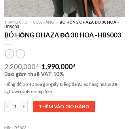
TRANG CHỦ
»
CỬA HÀNG
»
BÓ HỒNG OHAZA ĐỎ 30 HOA -
HBS003
BÓ HỒNG OHAZA ĐỎ 30 HOA -HBS003
2,200,000
1,990,000
₫
₫
Bao gồm thuế VAT 10%
Hồng đỏ bó 40 hoa gói giấy kiếng đenGiao hàng nhanh ,tại
sgflower.vnFreeship 5km
BÓ HỒNG OHAZA ĐỎ 30 HOA -HBS003 số lượng
THÊM VÀO GIỎ HÀNG
Mã:
HBS003