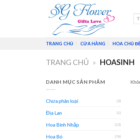
Skip
to
Tìm
content
kiế
TRANG CHỦ
CỬA HÀNG
HOA CHỦ Đ
TRANG CHỦ
»
HOASINH
DANH MỤC SẢN PHẨM
Khôn
Chưa phân loại
(0)
Địa Lan
(1)
Hoa Bình Nhập
(13)
Hoa Bó
(74)