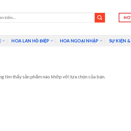
HOT
m:
Ề
HOA LAN HỒ ĐIỆP
HOA NGOẠI NHẬP
SỰ KIỆN &
g tìm thấy sản phẩm nào khớp với lựa chọn của bạn.