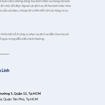
i luôn chọn những bông hoa tươi nhất và chúng tôi luôn
ời chúc tốt đẹp. Ngoài các dịch vụ về hoa tươi như: Hoa
u cầu của bạn, chúng tôi có liên kết với các hãng có uy
ôi là một số ít công ty phục vụ dịch vụ điện hoa cho cả
3 ngày trong điều kiện bình thường.
 Linh
Phường 5, Quận 11, Tp.HCM
oà, Quận Tân Phú, Tp.HCM