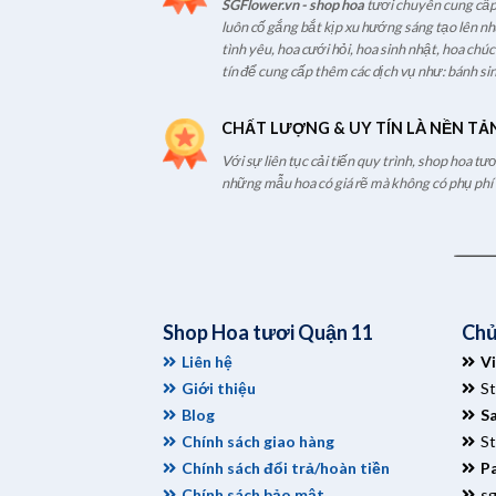
SGFlower.vn - shop hoa
tươi chuyên cung cấp 
luôn cố gắng bắt kịp xu hướng sáng tạo lên n
tình yêu, hoa cưới hỏi, hoa sinh nhật, hoa chú
tín để cung cấp thêm các dịch vụ như: bánh sin
CHẤT LƯỢNG & UY TÍN LÀ NỀN TẢ
Với sự liên tục cải tiến quy trình, shop hoa t
những mẫu hoa có giá rẽ mà không có phụ phí t
Shop Hoa tươi Quận 11
Chủ
Liên hệ
V
Giới thiệu
S
Blog
S
Chính sách giao hàng
S
Chính sách đổi trả/hoàn tiền
Pa
Chính sách bảo mật
s