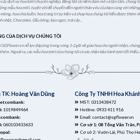
các dịch vụ hoa tươi chuyên nghiệp. Bằng tất cả niềm đam mê và tận tâm, chúng tô
hững mẫu hoa mới, tuyệt vời để chuyển đến người thân yêu của bạn cùng với những l
c mừng, hoa chia buồn, hoa trang trí sự kiện và shop hoa chúng tôi hiểu được thêm nh
h nhật, Chocolate, Gấu bông, kẹo ngọt, trái cây...
NG CỦA DỊCH VỤ CHÚNG TÔI
ươi SGFlower.vn nỗ lực đáp ứng trong vòng 1-2 giờ sẽ giao hoa cho người nhận, chúng t
hêm. Ngoài ra, các mẫu hoa tươi của chúng tôi có xác nhận bảo hành tươi tối thiểu 
 TK: Hoàng Văn Dũng
Công Ty TNHH Hoa Khánh
ietcombank:
MST: 0313438472
tk 1019849464
Hotline: 0933 411 916
acombank:
Email:
contact@sgflower.vn
tk 060103433633
Cơ sở 1: 08 Tống Văn Trân, 
ypal:
Cơ sở 2: Vườn Lài, Phú Thọ H
gflowervn@gmail.com