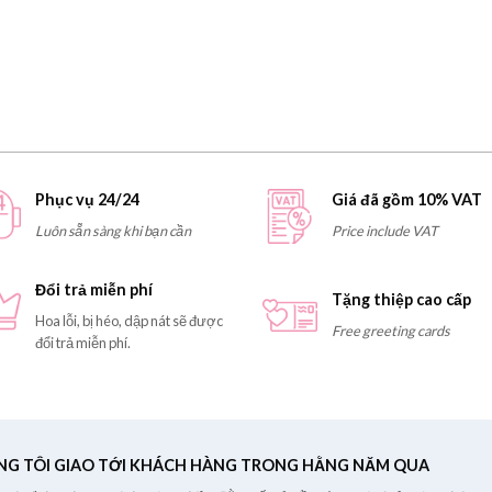
Phục vụ 24/24
Giá đã gồm 10% VAT
Luôn sẵn sàng khi bạn cần
Price include VAT
Đổi trả miễn phí
Tặng thiệp cao cấp
Hoa lỗi, bị héo, dập nát sẽ được
Free greeting cards
đổi trả miễn phí.
NG TÔI GIAO TỚI KHÁCH HÀNG TRONG HẰNG NĂM QUA