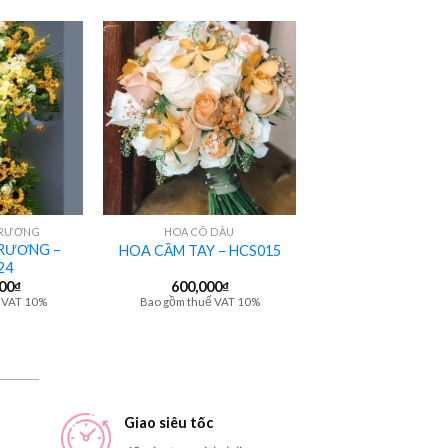
+
TRƯƠNG
HOA CÔ DÂU
RƯƠNG –
HOA CẦM TAY – HCS015
24
000
₫
600,000
₫
 VAT 10%
Bao gồm thuế VAT 10%
Giao siêu tốc