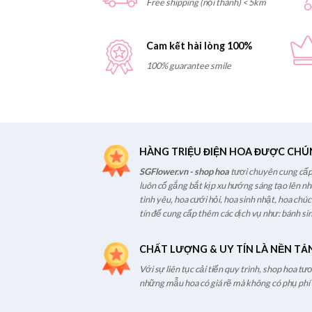
Free shipping (nội thành) < 5km
Cam kết hài lòng 100%
100% guarantee smile
HÀNG TRIỆU ĐIỆN HOA ĐƯỢC CHÚ
SGFlower.vn - shop hoa
tươi chuyên cung cấp 
luôn cố gắng bắt kịp xu hướng sáng tạo lên n
tình yêu, hoa cưới hỏi, hoa sinh nhật, hoa chú
tín để cung cấp thêm các dịch vụ như: bánh sin
CHẤT LƯỢNG & UY TÍN LÀ NỀN TẢ
Với sự liên tục cải tiến quy trình, shop hoa t
những mẫu hoa có giá rẽ mà không có phụ phí t