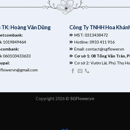
 TK: Hoàng Văn Dũng
Công Ty TNHH Hoa Khánh
ietcombank:
MST: 0313438472
tk 1019849464
Hotline: 0933 411 916
acombank:
Email:
contact@sgflower.vn
tk 060103433633
Cơ sở 1: 08 Tống Văn Trân, 
ypal:
Cơ sở 2: Vườn Lài, Phú Thọ H
gflowervn@gmail.com
Copyright 2026 ©
SGFlower.vn