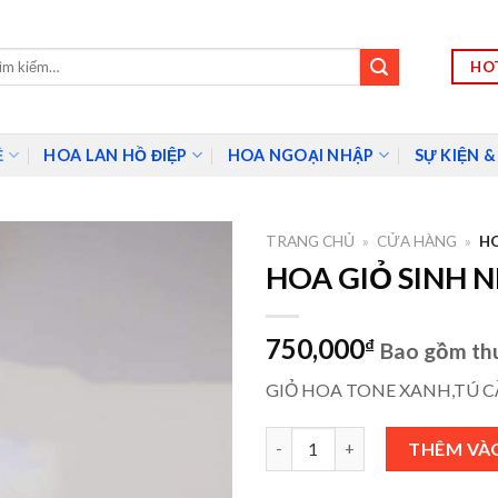
HOT
m:
Ề
HOA LAN HỒ ĐIỆP
HOA NGOẠI NHẬP
SỰ KIỆN &
TRANG CHỦ
»
CỬA HÀNG
»
HO
HOA GIỎ SINH N
750,000
₫
Bao gồm th
GIỎ HOA TONE XANH,TÚ C
HOA GIỎ SINH NHẬT - SNS035 
THÊM VÀ