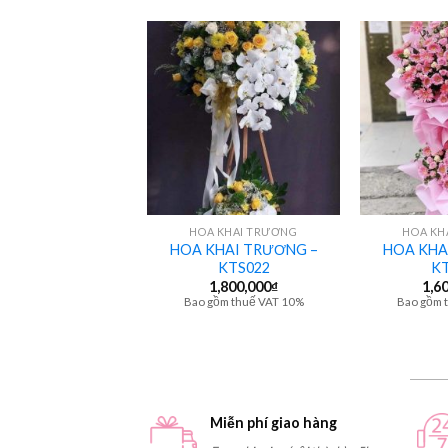
+
+
LAN HỒ ĐIỆP
HOA KHAI TRƯƠNG
HOA KH
HOA KHAI TRƯƠNG –
HOA KHA
HDS052
KTS022
KT
8,500,000
₫
1,800,000
₫
1,6
gồm thuế VAT 10%
Bao gồm thuế VAT 10%
Bao gồm 
Miễn phí giao hàng