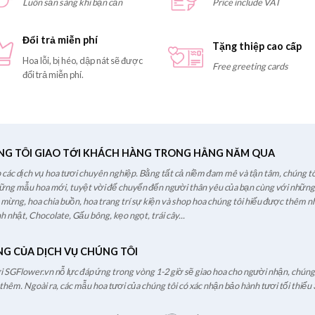
Luôn sẵn sàng khi bạn cần
Price include VAT
Đổi trả miễn phí
Tặng thiệp cao cấp
Hoa lỗi, bị héo, dập nát sẽ được
Free greeting cards
đổi trả miễn phí.
NG TÔI GIAO TỚI KHÁCH HÀNG TRONG HẰNG NĂM QUA
các dịch vụ hoa tươi chuyên nghiệp. Bằng tất cả niềm đam mê và tận tâm, chúng tô
hững mẫu hoa mới, tuyệt vời để chuyển đến người thân yêu của bạn cùng với những l
c mừng, hoa chia buồn, hoa trang trí sự kiện và shop hoa chúng tôi hiểu được thêm nh
h nhật, Chocolate, Gấu bông, kẹo ngọt, trái cây...
NG CỦA DỊCH VỤ CHÚNG TÔI
ươi SGFlower.vn nỗ lực đáp ứng trong vòng 1-2 giờ sẽ giao hoa cho người nhận, chúng t
hêm. Ngoài ra, các mẫu hoa tươi của chúng tôi có xác nhận bảo hành tươi tối thiểu 