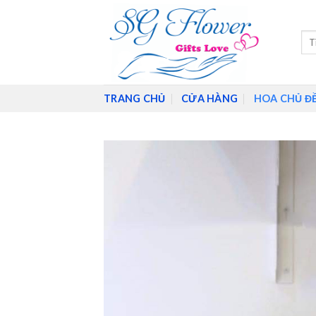
Skip
to
Tìm
content
kiế
TRANG CHỦ
CỬA HÀNG
HOA CHỦ Đ