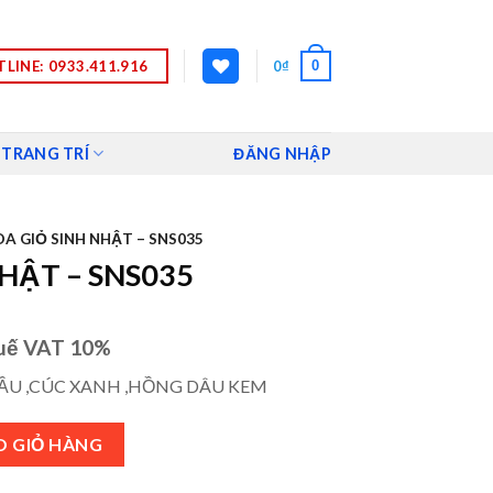
LINE: 0933.411.916
0
0
₫
 TRANG TRÍ
ĐĂNG NHẬP
A GIỎ SINH NHẬT – SNS035
HẬT – SNS035
uế VAT 10%
ẦU ,CÚC XANH ,HỒNG DÂU KEM
số lượng
O GIỎ HÀNG