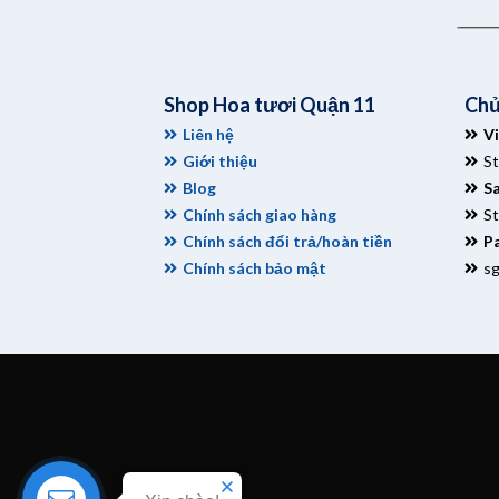
Shop Hoa tươi Quận 11
Chủ
Liên hệ
V
Giới thiệu
S
Blog
S
Chính sách giao hàng
S
Chính sách đổi trả/hoàn tiền
Pa
Chính sách bảo mật
s