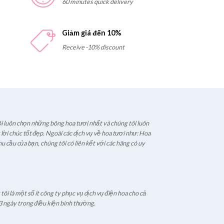
60 minutes quick delivery
Giảm giá đến 10%
Receive -10% discount
i luôn chọn những bông hoa tươi nhất và chúng tôi luôn
ời chúc tốt đẹp. Ngoài các dịch vụ về hoa tươi như: Hoa
u cầu của bạn, chúng tôi có liên kết với các hãng có uy
ôi là một số ít công ty phục vụ dịch vụ điện hoa cho cả
3 ngày trong điều kiện bình thường.