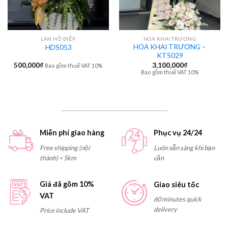
LAN HỒ ĐIỆP
HOA KHAI TRƯƠNG
HOA KHAI TRƯƠNG –
HDS053
KTS029
500,000
₫
3,100,000
₫
Bao gồm thuế VAT 10%
Bao gồm thuế VAT 10%
Miễn phí giao hàng
Phục vụ 24/24
Free shipping (nội
Luôn sẵn sàng khi bạn
thành) < 5km
cần
Giá đã gồm 10%
Giao siêu tốc
VAT
60 minutes quick
delivery
Price include VAT