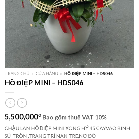
TRANG CHỦ
»
CỬA HÀNG
»
HỒ ĐIỆP MINI – HDS046
HỒ ĐIỆP MINI – HDS046
5,500,000
₫
Bao gồm thuế VAT 10%
CHẬU LAN HỒ ĐIỆP MINI XONG HỶ 45 CÂYVÀO BÌNH
SỨ TRÒN ,TRANG TRÍ NAN TRE,NƠ ĐỎ