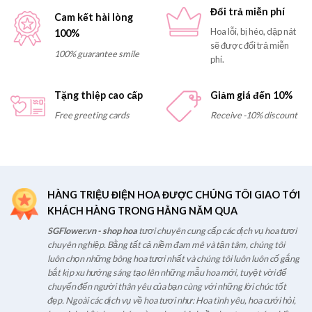
Đổi trả miễn phí
Cam kết hài lòng
Hoa lỗi, bị héo, dập nát
100%
sẽ được đổi trả miễn
100% guarantee smile
phí.
Tặng thiệp cao cấp
Giảm giá đến 10%
Free greeting cards
Receive -10% discount
HÀNG TRIỆU ĐIỆN HOA ĐƯỢC CHÚNG TÔI GIAO TỚI
KHÁCH HÀNG TRONG HẰNG NĂM QUA
SGFlower.vn - shop hoa
tươi chuyên cung cấp các dịch vụ hoa tươi
chuyên nghiệp. Bằng tất cả niềm đam mê và tận tâm, chúng tôi
luôn chọn những bông hoa tươi nhất và chúng tôi luôn luôn cố gắng
bắt kịp xu hướng sáng tạo lên những mẫu hoa mới, tuyệt vời để
chuyển đến người thân yêu của bạn cùng với những lời chúc tốt
đẹp. Ngoài các dịch vụ về hoa tươi như: Hoa tình yêu, hoa cưới hỏi,