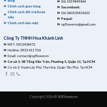
Blog
Stk 1019849464
Chính sách giao hàng
Sacombank:
Chính sách đổi trả/hoàn
Stk 060103433633
tiền
Paypal:
Chính sách bảo mật
sgflowervn@gmail.com
Công Ty TNHH Hoa Khánh Linh
MST: 0313438472
Hotline: 0933 411 916
Email:
contact@sgflower.vn
Cơ sở 1: 08 Tống Văn Trân, Phường 5, Quận 11, Tp.HCM
Cơ sở 2: Vườn Lài, Phú Thọ Hoà, Quận Tân Phú, Tp.HCM
Copyright 2026 ©
SGFlower.vn