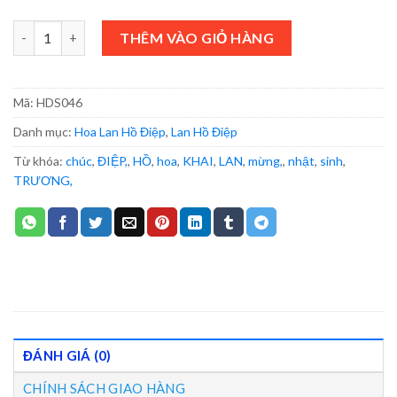
HỒ ĐIỆP MINI - HDS046 số lượng
THÊM VÀO GIỎ HÀNG
Mã:
HDS046
Danh mục:
Hoa Lan Hồ Điệp
,
Lan Hồ Điệp
Từ khóa:
chúc
,
ĐIỆP,
,
HỒ
,
hoa
,
KHAI
,
LAN
,
mừng,
,
nhật
,
sinh
,
TRƯƠNG,
ĐÁNH GIÁ (0)
CHÍNH SÁCH GIAO HÀNG