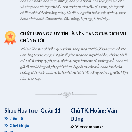
hoa sinh nhật, hoa chúc mừng, hoa chia buồn, hoa trang trí sự kiện
và shop hoa chúng tôi hiểu được thêm nhu cầu của bạn, chúng tôi
có liên kết với các hãng có uy tín để cung cấp thêm các dịch vụ như:
bánh sinh nhật, Chocolate, Gấu bông, kẹo ngọt, trái cây...
CHẤT LƯỢNG & UY TÍN LÀ NỀN TẢNG CỦA DỊCH VỤ
CHÚNG TÔI
Với sự liên tục cải tiến quy trình, shop hoa tươi SGFlower.vn nỗ lực
đáp ứng trong vòng 1-2 giờ sẽ giao hoa cho người nhận, chúng tôi là
một số ít công ty phục vụ dịch vụ điện hoa cho cả những mẫu hoa có
giá rẽ mà không có phụ phí thêm. Ngoài ra, các mẫu hoa tươi của
chúng tôi có xác nhận bảo hành tươi tối thiểu 3 ngày trong điều kiện
bình thường.
Shop Hoa tươi Quận 11
Chủ TK: Hoàng Văn
Dũng
Liên hệ
Giới thiệu
Vietcombank: