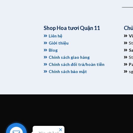
Shop Hoa tươi Quận 11
Chủ
Liên hệ
V
Giới thiệu
S
Blog
S
Chính sách giao hàng
S
Chính sách đổi trả/hoàn tiền
Pa
Chính sách bảo mật
s