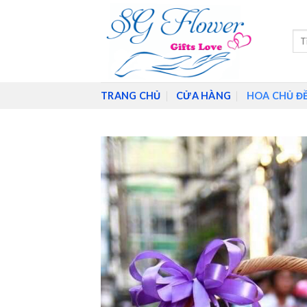
Skip
to
Tìm
content
kiế
TRANG CHỦ
CỬA HÀNG
HOA CHỦ Đ