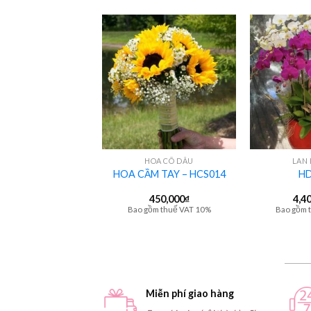
+
+
HOA CÔ DÂU
HOA CÔ DÂU
LAN 
M TAY – HCS013
HOA CẦM TAY – HCS014
HD
450,000
₫
4,4
Bao gồm thuế VAT 10%
Bao gồm 
Miễn phí giao hàng