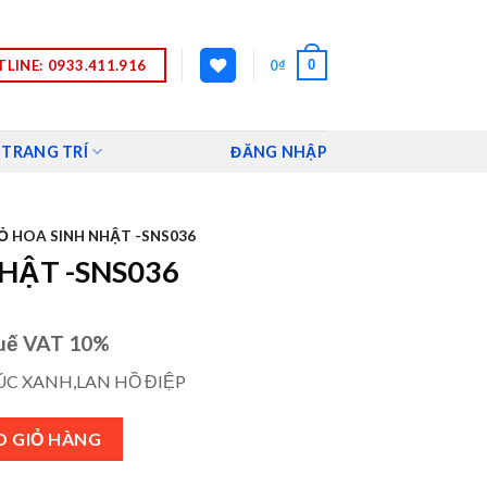
LINE: 0933.411.916
0
0
₫
 TRANG TRÍ
ĐĂNG NHẬP
Ỏ HOA SINH NHẬT -SNS036
NHẬT -SNS036
uế VAT 10%
ÚC XANH,LAN HỒ ĐIỆP
số lượng
O GIỎ HÀNG