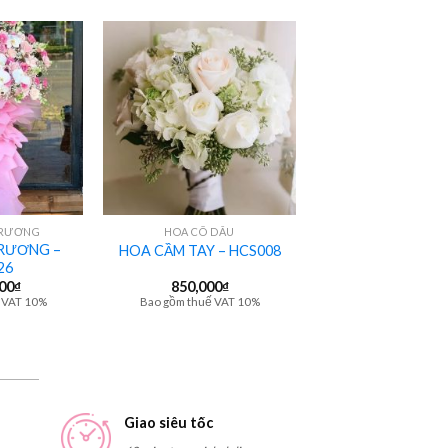
+
TRƯƠNG
HOA CÔ DÂU
RƯƠNG –
HOA CẦM TAY – HCS008
26
000
₫
850,000
₫
 VAT 10%
Bao gồm thuế VAT 10%
Giao siêu tốc