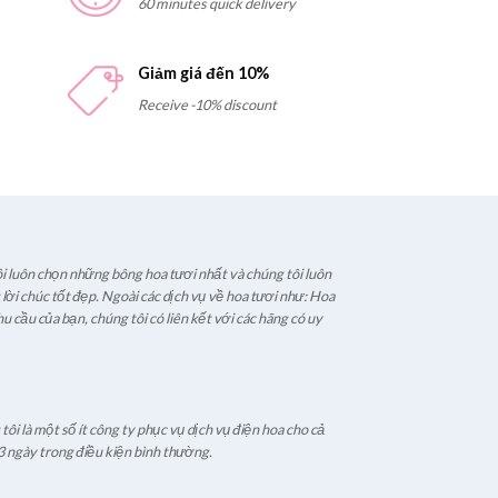
60 minutes quick delivery
Giảm giá đến 10%
Receive -10% discount
i luôn chọn những bông hoa tươi nhất và chúng tôi luôn
ời chúc tốt đẹp. Ngoài các dịch vụ về hoa tươi như: Hoa
u cầu của bạn, chúng tôi có liên kết với các hãng có uy
ôi là một số ít công ty phục vụ dịch vụ điện hoa cho cả
3 ngày trong điều kiện bình thường.