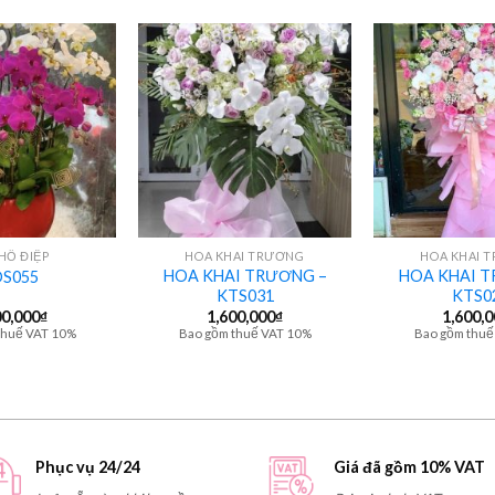
+
+
HỒ ĐIỆP
HOA KHAI TRƯƠNG
HOA KHAI 
HOA KHAI TRƯƠNG –
HOA KHAI T
S055
KTS031
KTS0
00,000
₫
1,600,000
₫
1,600,
thuế VAT 10%
Bao gồm thuế VAT 10%
Bao gồm thuế
Phục vụ 24/24
Giá đã gồm 10% VAT