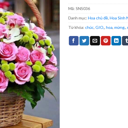
Mã:
SNS036
Danh mục:
Hoa chủ đề
,
Hoa Sinh 
Từ khóa:
chúc
,
GIO,
,
hoa
,
mừng,
,