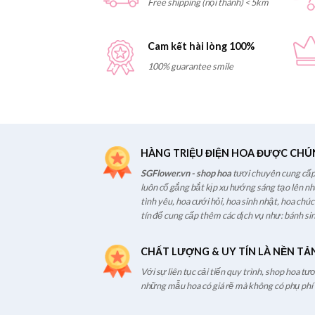
Free shipping (nội thành) < 5km
Cam kết hài lòng 100%
100% guarantee smile
HÀNG TRIỆU ĐIỆN HOA ĐƯỢC CHÚ
SGFlower.vn - shop hoa
tươi chuyên cung cấp 
luôn cố gắng bắt kịp xu hướng sáng tạo lên n
tình yêu, hoa cưới hỏi, hoa sinh nhật, hoa chú
tín để cung cấp thêm các dịch vụ như: bánh sin
CHẤT LƯỢNG & UY TÍN LÀ NỀN TẢ
Với sự liên tục cải tiến quy trình, shop hoa t
những mẫu hoa có giá rẽ mà không có phụ phí t