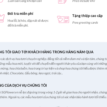
Luôn sẵn sàng khi bạn cần
Price include VAT
Đổi trả miễn phí
Tặng thiệp cao cấp
Hoa lỗi, bị héo, dập nát sẽ được
Free greeting cards
đổi trả miễn phí.
NG TÔI GIAO TỚI KHÁCH HÀNG TRONG HẰNG NĂM QUA
các dịch vụ hoa tươi chuyên nghiệp. Bằng tất cả niềm đam mê và tận tâm, chúng tô
hững mẫu hoa mới, tuyệt vời để chuyển đến người thân yêu của bạn cùng với những l
c mừng, hoa chia buồn, hoa trang trí sự kiện và shop hoa chúng tôi hiểu được thêm nh
h nhật, Chocolate, Gấu bông, kẹo ngọt, trái cây...
NG CỦA DỊCH VỤ CHÚNG TÔI
ươi SGFlower.vn nỗ lực đáp ứng trong vòng 1-2 giờ sẽ giao hoa cho người nhận, chúng t
hêm. Ngoài ra, các mẫu hoa tươi của chúng tôi có xác nhận bảo hành tươi tối thiểu 