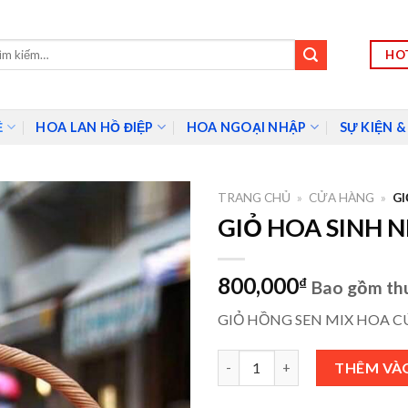
HOT
m:
Ề
HOA LAN HỒ ĐIỆP
HOA NGOẠI NHẬP
SỰ KIỆN &
TRANG CHỦ
»
CỬA HÀNG
»
GI
GIỎ HOA SINH 
800,000
₫
Bao gồm th
GIỎ HỒNG SEN MIX HOA C
GIỎ HOA SINH NHẬT -SNS036 
THÊM VÀ