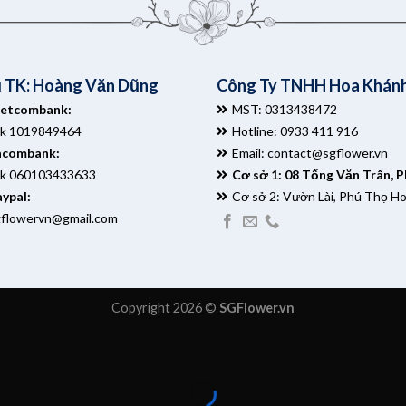
 TK: Hoàng Văn Dũng
Công Ty TNHH Hoa Khánh
ietcombank:
MST: 0313438472
tk 1019849464
Hotline: 0933 411 916
acombank:
Email:
contact@sgflower.vn
tk 060103433633
Cơ sở 1: 08 Tống Văn Trân, 
ypal:
Cơ sở 2: Vườn Lài, Phú Thọ H
gflowervn@gmail.com
Copyright 2026 ©
SGFlower.vn