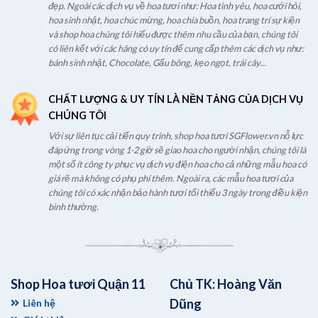
đẹp. Ngoài các dịch vụ về hoa tươi như: Hoa tình yêu, hoa cưới hỏi,
hoa sinh nhật, hoa chúc mừng, hoa chia buồn, hoa trang trí sự kiện
và shop hoa chúng tôi hiểu được thêm nhu cầu của bạn, chúng tôi
có liên kết với các hãng có uy tín để cung cấp thêm các dịch vụ như:
bánh sinh nhật, Chocolate, Gấu bông, kẹo ngọt, trái cây...
CHẤT LƯỢNG & UY TÍN LÀ NỀN TẢNG CỦA DỊCH VỤ
CHÚNG TÔI
Với sự liên tục cải tiến quy trình, shop hoa tươi SGFlower.vn nỗ lực
đáp ứng trong vòng 1-2 giờ sẽ giao hoa cho người nhận, chúng tôi là
một số ít công ty phục vụ dịch vụ điện hoa cho cả những mẫu hoa có
giá rẽ mà không có phụ phí thêm. Ngoài ra, các mẫu hoa tươi của
chúng tôi có xác nhận bảo hành tươi tối thiểu 3 ngày trong điều kiện
bình thường.
Shop Hoa tươi Quận 11
Chủ TK: Hoàng Văn
Dũng
Liên hệ