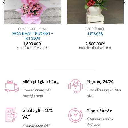
HOA KHAI TRƯƠNG
LAN HỒ ĐIỆP
HOA KHAI TRƯƠNG –
HDS058
KTS034
1,600,000
₫
2,800,000
₫
Bao gồm thuế VAT 10%
Bao gồm thuế VAT 10%
Miễn phí giao hàng
Phục vụ 24/24
Free shipping (nội
Luôn sẵn sàng khi bạn
thành) < 5km
cần
Giá đã gồm 10%
Giao siêu tốc
VAT
60 minutes quick
delivery
Price include VAT