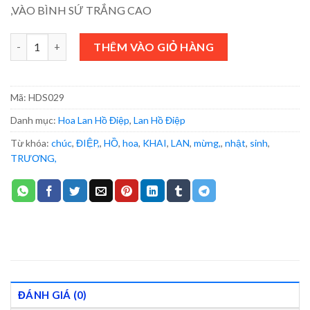
,VÀO BÌNH SỨ TRẮNG CAO
CHẬU LAN HỒ ĐIỆP - HDS029 số lượng
THÊM VÀO GIỎ HÀNG
Mã:
HDS029
Danh mục:
Hoa Lan Hồ Điệp
,
Lan Hồ Điệp
Từ khóa:
chúc
,
ĐIỆP,
,
HỒ
,
hoa
,
KHAI
,
LAN
,
mừng,
,
nhật
,
sinh
,
TRƯƠNG,
ĐÁNH GIÁ (0)