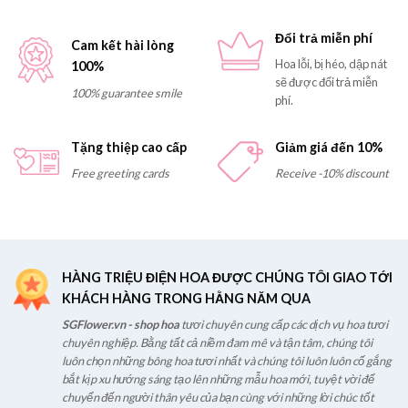
Đổi trả miễn phí
Cam kết hài lòng
Hoa lỗi, bị héo, dập nát
100%
sẽ được đổi trả miễn
100% guarantee smile
phí.
Tặng thiệp cao cấp
Giảm giá đến 10%
Free greeting cards
Receive -10% discount
HÀNG TRIỆU ĐIỆN HOA ĐƯỢC CHÚNG TÔI GIAO TỚI
KHÁCH HÀNG TRONG HẰNG NĂM QUA
SGFlower.vn - shop hoa
tươi chuyên cung cấp các dịch vụ hoa tươi
chuyên nghiệp. Bằng tất cả niềm đam mê và tận tâm, chúng tôi
luôn chọn những bông hoa tươi nhất và chúng tôi luôn luôn cố gắng
bắt kịp xu hướng sáng tạo lên những mẫu hoa mới, tuyệt vời để
chuyển đến người thân yêu của bạn cùng với những lời chúc tốt