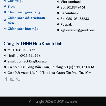
Giới thiệu
Vietcombank:
Blog
Stk 1019849464
Chính sách giao hàng
Sacombank:
Chính sách đổi trả/hoàn
Stk 060103433633
tiền
Paypal:
Chính sách bảo mật
sgflowervn@gmail.com
Công Ty TNHH Hoa Khánh Linh
MST: 0313438472
Hotline: 0933 411 916
Email:
contact@sgflower.vn
Cơ sở 1: 08 Tống Văn Trân, Phường 5, Quận 11, Tp.HCM
Cơ sở 2: Vườn Lài, Phú Thọ Hoà, Quận Tân Phú, Tp.HCM
Copyright 2026 ©
SGFlower.vn