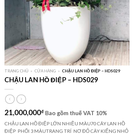
TRANG CHỦ
»
CỬA HÀNG
»
CHẬU LAN HỒ ĐIỆP – HDS029
CHẬU LAN HỒ ĐIỆP – HDS029
21,000,000
₫
Bao gồm thuế VAT 10%
CHẬU LAN HỒ ĐIỆP LỚN NHIỀU MÀU70 CÂY LAN HỒ
ĐIỆP PHỐI 3 MÀUTRANG TRÍ NƠ ĐỎ CÂY KIỂNG NHỎ