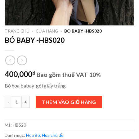
TRANG CHỦ
»
CỬA HÀNG
»
BÓ BABY -HBS020
BÓ BABY -HBS020
400,000
₫
Bao gồm thuế VAT 10%
Bó hoa babay gói giấy trắng
BÓ BABY -HBS020 số lượng
THÊM VÀO GIỎ HÀNG
Mã:
HBS20
Danh mục:
Hoa Bó
,
Hoa chủ đề