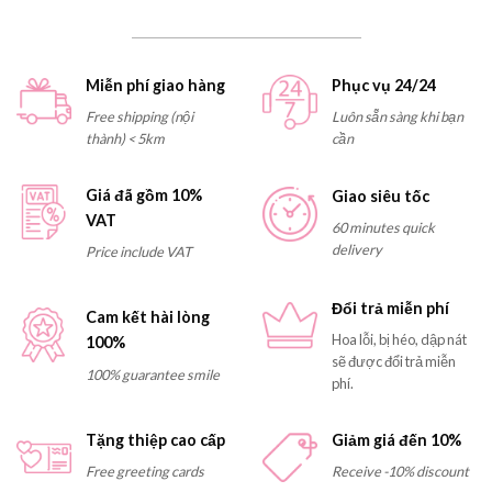
Miễn phí giao hàng
Phục vụ 24/24
Free shipping (nội
Luôn sẵn sàng khi bạn
thành) < 5km
cần
Giá đã gồm 10%
Giao siêu tốc
VAT
60 minutes quick
delivery
Price include VAT
Đổi trả miễn phí
Cam kết hài lòng
Hoa lỗi, bị héo, dập nát
100%
sẽ được đổi trả miễn
100% guarantee smile
phí.
Tặng thiệp cao cấp
Giảm giá đến 10%
Free greeting cards
Receive -10% discount