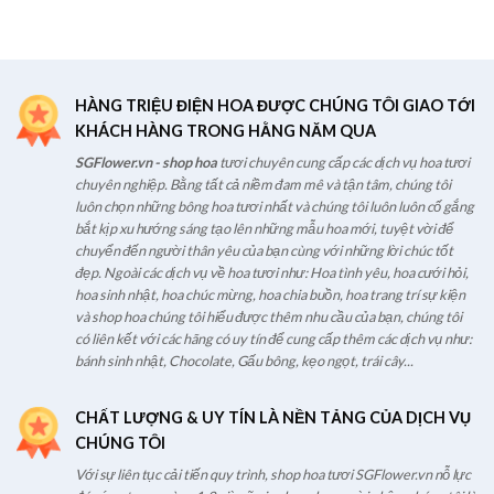
HÀNG TRIỆU ĐIỆN HOA ĐƯỢC CHÚNG TÔI GIAO TỚI
KHÁCH HÀNG TRONG HẰNG NĂM QUA
SGFlower.vn - shop hoa
tươi chuyên cung cấp các dịch vụ hoa tươi
chuyên nghiệp. Bằng tất cả niềm đam mê và tận tâm, chúng tôi
luôn chọn những bông hoa tươi nhất và chúng tôi luôn luôn cố gắng
bắt kịp xu hướng sáng tạo lên những mẫu hoa mới, tuyệt vời để
chuyển đến người thân yêu của bạn cùng với những lời chúc tốt
đẹp. Ngoài các dịch vụ về hoa tươi như: Hoa tình yêu, hoa cưới hỏi,
hoa sinh nhật, hoa chúc mừng, hoa chia buồn, hoa trang trí sự kiện
và shop hoa chúng tôi hiểu được thêm nhu cầu của bạn, chúng tôi
có liên kết với các hãng có uy tín để cung cấp thêm các dịch vụ như:
bánh sinh nhật, Chocolate, Gấu bông, kẹo ngọt, trái cây...
CHẤT LƯỢNG & UY TÍN LÀ NỀN TẢNG CỦA DỊCH VỤ
CHÚNG TÔI
Với sự liên tục cải tiến quy trình, shop hoa tươi SGFlower.vn nỗ lực