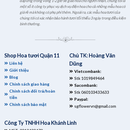
đáp ứng trong vòng 1-2 giờ sẽ giao hoa cho người nhận, chúng tôi là
một số ít công ty phục vụ dịch vụ điện hoa cho cả những mẫu hoa có
giá rẽ mà không có phụ phí thêm. Ngoài ra, các mẫu hoa tươi của
chúng tôi có xác nhận bảo hành tươi tối thiểu 3 ngày trong điều kiện
bình thường.
Shop Hoa tươi Quận 11
Chủ TK: Hoàng Văn
Dũng
Liên hệ
Giới thiệu
Vietcombank:
Blog
Stk 1019849464
Chính sách giao hàng
Sacombank:
Chính sách đổi trả/hoàn
Stk 060103433633
tiền
Paypal:
Chính sách bảo mật
sgflowervn@gmail.com
Công Ty TNHH Hoa Khánh Linh