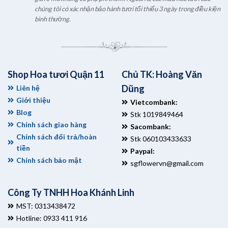
chúng tôi có xác nhận bảo hành tươi tối thiểu 3 ngày trong điều kiện
bình thường.
Shop Hoa tươi Quận 11
Chủ TK: Hoàng Văn
Dũng
Liên hệ
Giới thiệu
Vietcombank:
Blog
Stk 1019849464
Chính sách giao hàng
Sacombank:
Chính sách đổi trả/hoàn
Stk 060103433633
tiền
Paypal:
Chính sách bảo mật
sgflowervn@gmail.com
Công Ty TNHH Hoa Khánh Linh
MST: 0313438472
Hotline: 0933 411 916