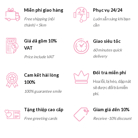
Miễn phí giao hàng
Phục vụ 24/24
Free shipping (nội
Luôn sẵn sàng khi bạn
thành) < 5km
cần
Giá đã gồm 10%
Giao siêu tốc
VAT
60 minutes quick
delivery
Price include VAT
Đổi trả miễn phí
Cam kết hài lòng
Hoa lỗi, bị héo, dập nát
100%
sẽ được đổi trả miễn
100% guarantee smile
phí.
Tặng thiệp cao cấp
Giảm giá đến 10%
Free greeting cards
Receive -10% discount