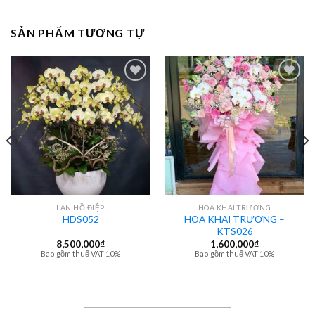
SẢN PHẨM TƯƠNG TỰ
LAN HỒ ĐIỆP
HOA KHAI TRƯƠNG
HOA KHAI TRƯƠNG –
HDS052
KTS026
8,500,000
₫
1,600,000
₫
Bao gồm thuế VAT 10%
Bao gồm thuế VAT 10%