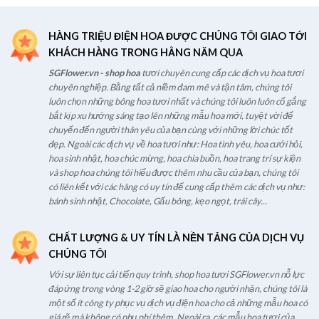
HÀNG TRIỆU ĐIỆN HOA ĐƯỢC CHÚNG TÔI GIAO TỚI
KHÁCH HÀNG TRONG HẰNG NĂM QUA
SGFlower.vn - shop hoa
tươi chuyên cung cấp các dịch vụ hoa tươi
chuyên nghiệp. Bằng tất cả niềm đam mê và tận tâm, chúng tôi
luôn chọn những bông hoa tươi nhất và chúng tôi luôn luôn cố gắng
bắt kịp xu hướng sáng tạo lên những mẫu hoa mới, tuyệt vời để
chuyển đến người thân yêu của bạn cùng với những lời chúc tốt
đẹp. Ngoài các dịch vụ về hoa tươi như: Hoa tình yêu, hoa cưới hỏi,
hoa sinh nhật, hoa chúc mừng, hoa chia buồn, hoa trang trí sự kiện
và shop hoa chúng tôi hiểu được thêm nhu cầu của bạn, chúng tôi
có liên kết với các hãng có uy tín để cung cấp thêm các dịch vụ như:
bánh sinh nhật, Chocolate, Gấu bông, kẹo ngọt, trái cây...
CHẤT LƯỢNG & UY TÍN LÀ NỀN TẢNG CỦA DỊCH VỤ
CHÚNG TÔI
Với sự liên tục cải tiến quy trình, shop hoa tươi SGFlower.vn nỗ lực
đáp ứng trong vòng 1-2 giờ sẽ giao hoa cho người nhận, chúng tôi là
một số ít công ty phục vụ dịch vụ điện hoa cho cả những mẫu hoa có
giá rẽ mà không có phụ phí thêm. Ngoài ra, các mẫu hoa tươi của