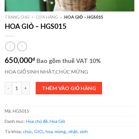
TRANG CHỦ
»
CỬA HÀNG
»
HOA GIỎ – HGS015
HOA GIỎ – HGS015
650,000
₫
Bao gồm thuế VAT 10%
HOA GIỎ SINH NHẬT,CHÚC MỪNG
HOA GIỎ - HGS015 số lượng
THÊM VÀO GIỎ HÀNG
Mã:
HGS015
Danh mục:
Hoa chủ đề
,
Hoa Giỏ
Từ khóa:
chúc
,
GIO,
,
hoa
,
mừng,
,
nhật
,
sinh