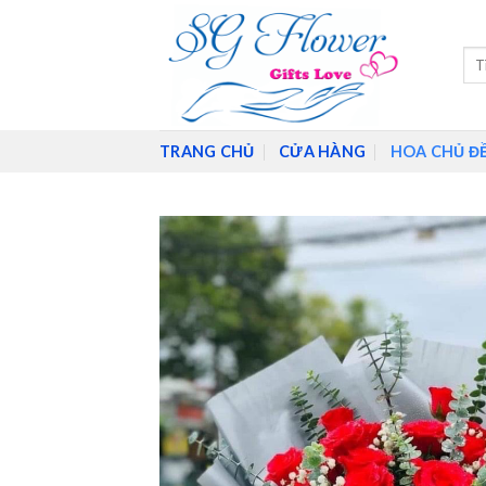
Skip
to
Tìm
content
kiế
TRANG CHỦ
CỬA HÀNG
HOA CHỦ Đ