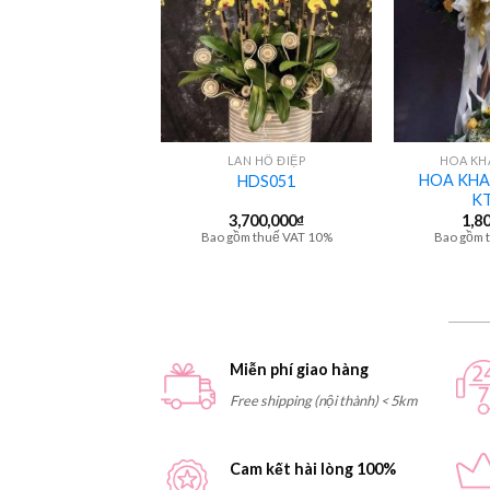
+
+
LAN HỒ ĐIỆP
LAN HỒ ĐIỆP
HOA KH
HOA KHA
HDS055
HDS051
KT
4,400,000
₫
3,700,000
₫
1,8
gồm thuế VAT 10%
Bao gồm thuế VAT 10%
Bao gồm 
Miễn phí giao hàng
Free shipping (nội thành) < 5km
Cam kết hài lòng 100%