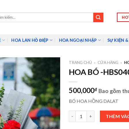
HOT
m:
Ề
HOA LAN HỒ ĐIỆP
HOA NGOẠI NHẬP
SỰ KIỆN &
TRANG CHỦ
»
CỬA HÀNG
»
HO
HOA BÓ -HBS04
500,000
₫
Bao gồm th
BÓ HOA HỒNG DALAT
HOA BÓ -HBS040 số lượng
THÊM VÀ