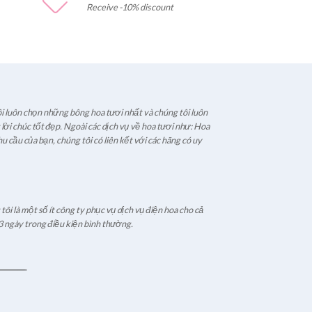
Receive -10% discount
i luôn chọn những bông hoa tươi nhất và chúng tôi luôn
ời chúc tốt đẹp. Ngoài các dịch vụ về hoa tươi như: Hoa
u cầu của bạn, chúng tôi có liên kết với các hãng có uy
ôi là một số ít công ty phục vụ dịch vụ điện hoa cho cả
3 ngày trong điều kiện bình thường.