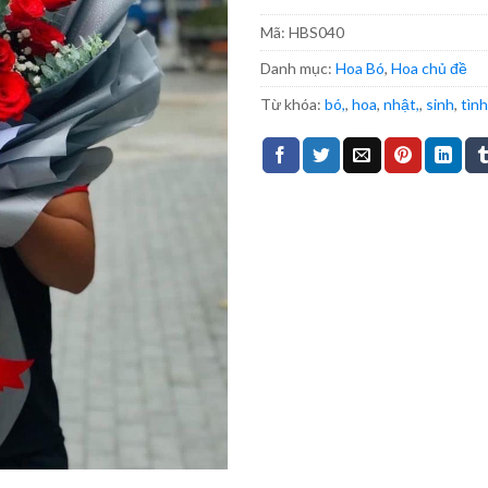
Mã:
HBS040
Danh mục:
Hoa Bó
,
Hoa chủ đề
Từ khóa:
bó,
,
hoa
,
nhật,
,
sinh
,
tình