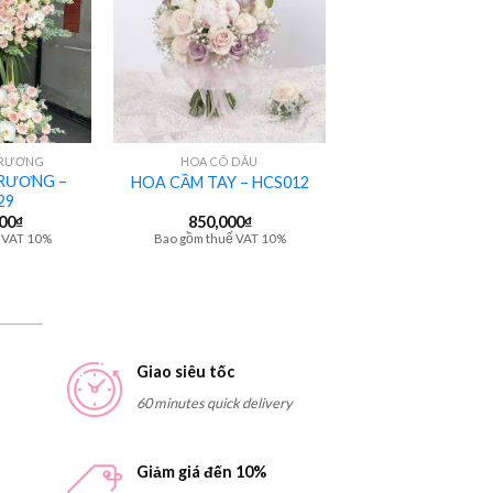
+
TRƯƠNG
HOA CÔ DÂU
RƯƠNG –
HOA CẦM TAY – HCS012
29
000
₫
850,000
₫
 VAT 10%
Bao gồm thuế VAT 10%
Giao siêu tốc
60 minutes quick delivery
Giảm giá đến 10%