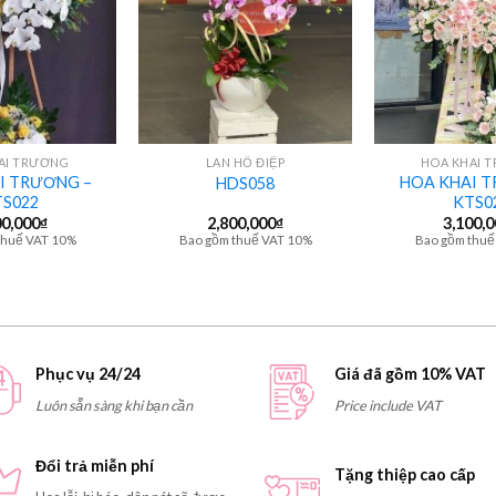
+
+
AI TRƯƠNG
LAN HỒ ĐIỆP
HOA KHAI 
I TRƯƠNG –
HOA KHAI T
HDS058
S022
KTS0
00,000
₫
2,800,000
₫
3,100,
thuế VAT 10%
Bao gồm thuế VAT 10%
Bao gồm thuế
Phục vụ 24/24
Giá đã gồm 10% VAT
Luôn sẵn sàng khi bạn cần
Price include VAT
Đổi trả miễn phí
Tặng thiệp cao cấp