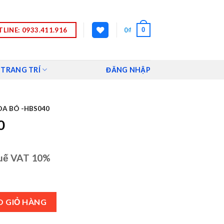
LINE: 0933.411.916
0
0
₫
 TRANG TRÍ
ĐĂNG NHẬP
A BÓ -HBS040
0
uế VAT 10%
O GIỎ HÀNG