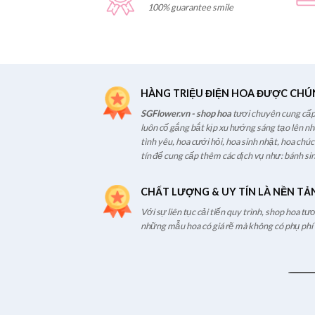
100% guarantee smile
HÀNG TRIỆU ĐIỆN HOA ĐƯỢC CHÚ
SGFlower.vn - shop hoa
tươi chuyên cung cấp 
luôn cố gắng bắt kịp xu hướng sáng tạo lên n
tình yêu, hoa cưới hỏi, hoa sinh nhật, hoa chú
tín để cung cấp thêm các dịch vụ như: bánh sin
CHẤT LƯỢNG & UY TÍN LÀ NỀN TẢ
Với sự liên tục cải tiến quy trình, shop hoa t
những mẫu hoa có giá rẽ mà không có phụ phí t