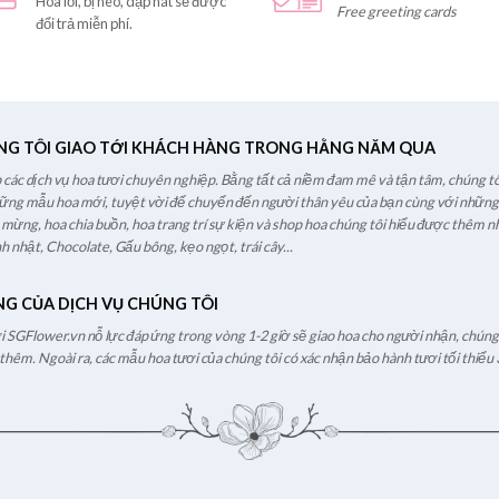
Hoa lỗi, bị héo, dập nát sẽ được
Free greeting cards
đổi trả miễn phí.
NG TÔI GIAO TỚI KHÁCH HÀNG TRONG HẰNG NĂM QUA
các dịch vụ hoa tươi chuyên nghiệp. Bằng tất cả niềm đam mê và tận tâm, chúng tô
hững mẫu hoa mới, tuyệt vời để chuyển đến người thân yêu của bạn cùng với những l
c mừng, hoa chia buồn, hoa trang trí sự kiện và shop hoa chúng tôi hiểu được thêm nh
h nhật, Chocolate, Gấu bông, kẹo ngọt, trái cây...
NG CỦA DỊCH VỤ CHÚNG TÔI
ươi SGFlower.vn nỗ lực đáp ứng trong vòng 1-2 giờ sẽ giao hoa cho người nhận, chúng t
hêm. Ngoài ra, các mẫu hoa tươi của chúng tôi có xác nhận bảo hành tươi tối thiểu 