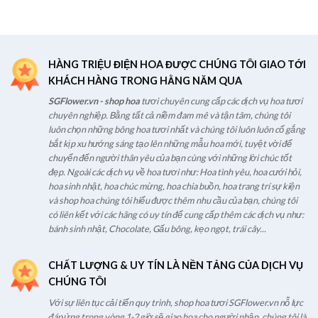
HÀNG TRIỆU ĐIỆN HOA ĐƯỢC CHÚNG TÔI GIAO TỚI
KHÁCH HÀNG TRONG HẰNG NĂM QUA
SGFlower.vn - shop hoa
tươi chuyên cung cấp các dịch vụ hoa tươi
chuyên nghiệp. Bằng tất cả niềm đam mê và tận tâm, chúng tôi
luôn chọn những bông hoa tươi nhất và chúng tôi luôn luôn cố gắng
bắt kịp xu hướng sáng tạo lên những mẫu hoa mới, tuyệt vời để
chuyển đến người thân yêu của bạn cùng với những lời chúc tốt
đẹp. Ngoài các dịch vụ về hoa tươi như: Hoa tình yêu, hoa cưới hỏi,
hoa sinh nhật, hoa chúc mừng, hoa chia buồn, hoa trang trí sự kiện
và shop hoa chúng tôi hiểu được thêm nhu cầu của bạn, chúng tôi
có liên kết với các hãng có uy tín để cung cấp thêm các dịch vụ như:
bánh sinh nhật, Chocolate, Gấu bông, kẹo ngọt, trái cây...
CHẤT LƯỢNG & UY TÍN LÀ NỀN TẢNG CỦA DỊCH VỤ
CHÚNG TÔI
Với sự liên tục cải tiến quy trình, shop hoa tươi SGFlower.vn nỗ lực
đáp ứng trong vòng 1-2 giờ sẽ giao hoa cho người nhận, chúng tôi là