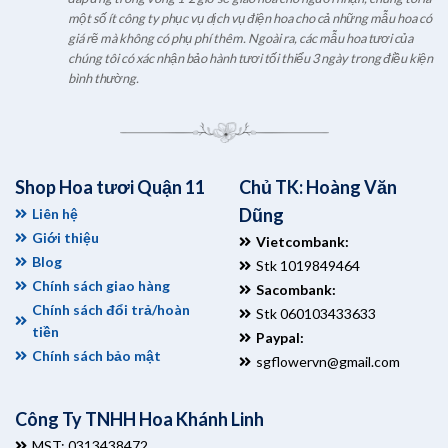
một số ít công ty phục vụ dịch vụ điện hoa cho cả những mẫu hoa có
giá rẽ mà không có phụ phí thêm. Ngoài ra, các mẫu hoa tươi của
chúng tôi có xác nhận bảo hành tươi tối thiểu 3 ngày trong điều kiện
bình thường.
Shop Hoa tươi Quận 11
Chủ TK: Hoàng Văn
Dũng
Liên hệ
Giới thiệu
Vietcombank:
Blog
Stk 1019849464
Chính sách giao hàng
Sacombank:
Chính sách đổi trả/hoàn
Stk 060103433633
tiền
Paypal:
Chính sách bảo mật
sgflowervn@gmail.com
Công Ty TNHH Hoa Khánh Linh
MST: 0313438472