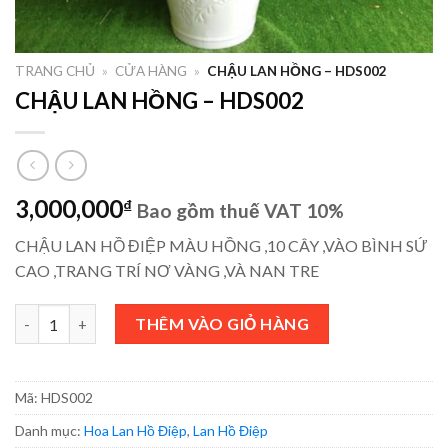
TRANG CHỦ
»
CỬA HÀNG
»
CHẬU LAN HỒNG – HDS002
CHẬU LAN HỒNG – HDS002
3,000,000
₫
Bao gồm thuế VAT 10%
CHẬU LAN HỒ ĐIỆP MÀU HỒNG ,10 CÂY ,VÀO BÌNH SỨ
CAO ,TRANG TRÍ NƠ VÀNG ,VÀ NAN TRE
CHẬU LAN HỒNG - HDS002 số lượng
THÊM VÀO GIỎ HÀNG
Mã:
HDS002
Danh mục:
Hoa Lan Hồ Điệp
,
Lan Hồ Điệp