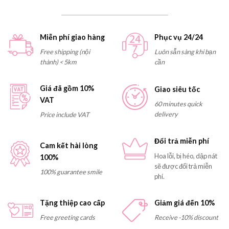
Miễn phí giao hàng
Phục vụ 24/24
Free shipping (nội
Luôn sẵn sàng khi bạn
thành) < 5km
cần
Giá đã gồm 10%
Giao siêu tốc
VAT
60 minutes quick
delivery
Price include VAT
Đổi trả miễn phí
Cam kết hài lòng
Hoa lỗi, bị héo, dập nát
100%
sẽ được đổi trả miễn
100% guarantee smile
phí.
Tặng thiệp cao cấp
Giảm giá đến 10%
Free greeting cards
Receive -10% discount