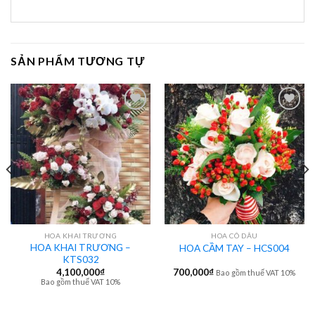
SẢN PHẨM TƯƠNG TỰ
HOA KHAI TRƯƠNG
HOA CÔ DÂU
HOA KHAI TRƯƠNG –
HOA CẦM TAY – HCS004
KTS032
4,100,000
₫
700,000
₫
Bao gồm thuế VAT 10%
Bao gồm thuế VAT 10%