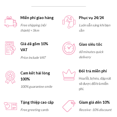
Miễn phí giao hàng
Phục vụ 24/24
Free shipping (nội
Luôn sẵn sàng khi bạn
thành) < 5km
cần
Giá đã gồm 10%
Giao siêu tốc
VAT
60 minutes quick
delivery
Price include VAT
Đổi trả miễn phí
Cam kết hài lòng
Hoa lỗi, bị héo, dập nát
100%
sẽ được đổi trả miễn
100% guarantee smile
phí.
Tặng thiệp cao cấp
Giảm giá đến 10%
Free greeting cards
Receive -10% discount