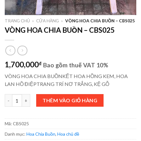
TRANG CHỦ
»
CỬA HÀNG
»
VÒNG HOA CHIA BUỒN – CBS025
VÒNG HOA CHIA BUỒN – CBS025
1,700,000
₫
Bao gồm thuế VAT 10%
VÒNG HOA CHIA BUỒNKẾT HOA HỒNG KEM, HOA
LAN HỒ ĐIỆPTRANG TRÍ NƠ TRẮNG, KỆ GỖ
VÒNG HOA CHIA BUỒN - CBS025 số lượng
THÊM VÀO GIỎ HÀNG
Mã:
CBS025
Danh mục:
Hoa Chia Buồn
,
Hoa chủ đề