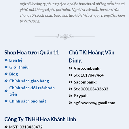
một số ít công ty phục vụ dịch vụ điện hoa cho cả những mẫu hoa có
giá rẽ mà không có phụ phí thêm. Ngoài ra, các mẫu hoa tươi của
chúng tôi có xác nhận bảo hành tươi tối thiểu 3 ngày trong điều kiện
bình thường.
Shop Hoa tươi Quận 11
Chủ TK: Hoàng Văn
Dũng
Liên hệ
Giới thiệu
Vietcombank:
Blog
Stk 1019849464
Chính sách giao hàng
Sacombank:
Chính sách đổi trả/hoàn
Stk 060103433633
tiền
Paypal:
Chính sách bảo mật
sgflowervn@gmail.com
Công Ty TNHH Hoa Khánh Linh
MST: 0313438472