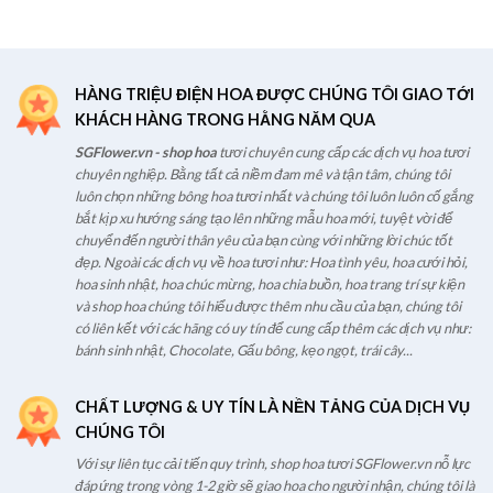
HÀNG TRIỆU ĐIỆN HOA ĐƯỢC CHÚNG TÔI GIAO TỚI
KHÁCH HÀNG TRONG HẰNG NĂM QUA
SGFlower.vn - shop hoa
tươi chuyên cung cấp các dịch vụ hoa tươi
chuyên nghiệp. Bằng tất cả niềm đam mê và tận tâm, chúng tôi
luôn chọn những bông hoa tươi nhất và chúng tôi luôn luôn cố gắng
bắt kịp xu hướng sáng tạo lên những mẫu hoa mới, tuyệt vời để
chuyển đến người thân yêu của bạn cùng với những lời chúc tốt
đẹp. Ngoài các dịch vụ về hoa tươi như: Hoa tình yêu, hoa cưới hỏi,
hoa sinh nhật, hoa chúc mừng, hoa chia buồn, hoa trang trí sự kiện
và shop hoa chúng tôi hiểu được thêm nhu cầu của bạn, chúng tôi
có liên kết với các hãng có uy tín để cung cấp thêm các dịch vụ như:
bánh sinh nhật, Chocolate, Gấu bông, kẹo ngọt, trái cây...
CHẤT LƯỢNG & UY TÍN LÀ NỀN TẢNG CỦA DỊCH VỤ
CHÚNG TÔI
Với sự liên tục cải tiến quy trình, shop hoa tươi SGFlower.vn nỗ lực
đáp ứng trong vòng 1-2 giờ sẽ giao hoa cho người nhận, chúng tôi là