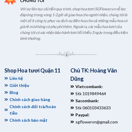
CHÚNG TÔI
Với sự liên tục cải tiến quy trình, shop hoa tươi SGFlower.vn nỗ lực
đáp ứng trong vòng 1-2 giờ sẽ giao hoa cho người nhận, chúng tôi là
một số ít công ty phục vụ dịch vụ điện hoa cho cả những mẫu hoa có
giá rẽ mà không có phụ phí thêm. Ngoài ra, các mẫu hoa tươi của
chúng tôi có xác nhận bảo hành tươi tối thiểu 3 ngày trong điều kiện
bình thường.
Shop Hoa tươi Quận 11
Chủ TK: Hoàng Văn
Dũng
Liên hệ
Giới thiệu
Vietcombank:
Blog
Stk 1019849464
Chính sách giao hàng
Sacombank:
Chính sách đổi trả/hoàn
Stk 060103433633
tiền
Paypal:
Chính sách bảo mật
sgflowervn@gmail.com