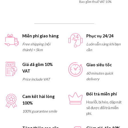
Bao gồm thuế VAT 10%
Miễn phí giao hàng
Phục vụ 24/24
Free shipping (nội
Luôn sẵn sàng khi bạn
thành) < 5km
cần
Giá đã gồm 10%
Giao siêu tốc
VAT
60 minutes quick
delivery
Price include VAT
Đổi trả miễn phí
Cam kết hài lòng
Hoa lỗi, bị héo, dập nát
100%
sẽ được đổi trả miễn
100% guarantee smile
phí.