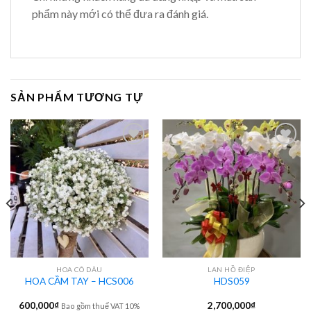
phẩm này mới có thể đưa ra đánh giá.
SẢN PHẨM TƯƠNG TỰ
HOA CÔ DÂU
LAN HỒ ĐIỆP
HOA CẦM TAY – HCS006
HDS059
600,000
₫
2,700,000
₫
Bao gồm thuế VAT 10%