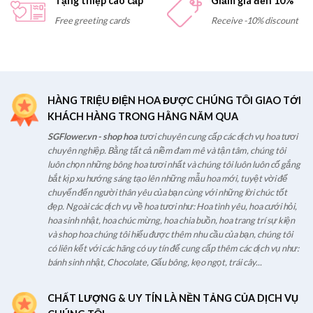
Tặng thiệp cao cấp
Giảm giá đến 10%
Free greeting cards
Receive -10% discount
HÀNG TRIỆU ĐIỆN HOA ĐƯỢC CHÚNG TÔI GIAO TỚI
KHÁCH HÀNG TRONG HẰNG NĂM QUA
SGFlower.vn - shop hoa
tươi chuyên cung cấp các dịch vụ hoa tươi
chuyên nghiệp. Bằng tất cả niềm đam mê và tận tâm, chúng tôi
luôn chọn những bông hoa tươi nhất và chúng tôi luôn luôn cố gắng
bắt kịp xu hướng sáng tạo lên những mẫu hoa mới, tuyệt vời để
chuyển đến người thân yêu của bạn cùng với những lời chúc tốt
đẹp. Ngoài các dịch vụ về hoa tươi như: Hoa tình yêu, hoa cưới hỏi,
hoa sinh nhật, hoa chúc mừng, hoa chia buồn, hoa trang trí sự kiện
và shop hoa chúng tôi hiểu được thêm nhu cầu của bạn, chúng tôi
có liên kết với các hãng có uy tín để cung cấp thêm các dịch vụ như:
bánh sinh nhật, Chocolate, Gấu bông, kẹo ngọt, trái cây...
CHẤT LƯỢNG & UY TÍN LÀ NỀN TẢNG CỦA DỊCH VỤ