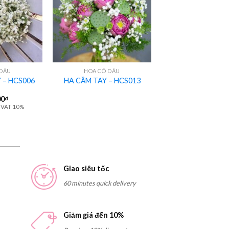
+
 DÂU
HOA CÔ DÂU
 – HCS006
HA CẦM TAY – HCS013
00
₫
 VAT 10%
Giao siêu tốc
60 minutes quick delivery
Giảm giá đến 10%