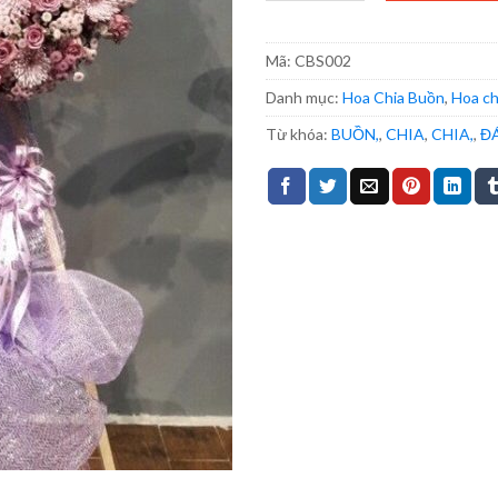
Mã:
CBS002
Danh mục:
Hoa Chia Buồn
,
Hoa ch
Từ khóa:
BUỒN,
,
CHIA
,
CHIA,
,
Đ