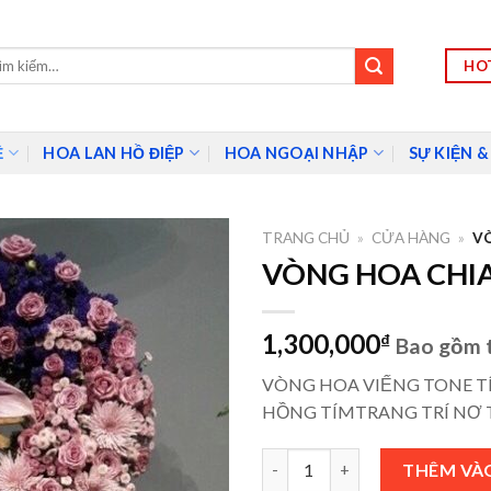
HOT
m:
Ề
HOA LAN HỒ ĐIỆP
HOA NGOẠI NHẬP
SỰ KIỆN &
TRANG CHỦ
»
CỬA HÀNG
»
VÒ
VÒNG HOA CHIA
1,300,000
₫
Bao gồm 
VÒNG HOA VIẾNG TONE T
HỒNG TÍMTRANG TRÍ NƠ T
VÒNG HOA CHIA BUỒN - CBS00
THÊM VÀ