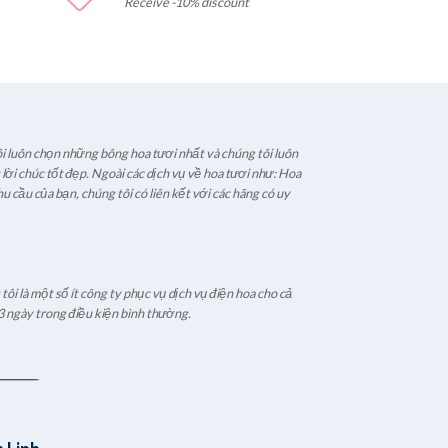
Receive -10% discount
i luôn chọn những bông hoa tươi nhất và chúng tôi luôn
ời chúc tốt đẹp. Ngoài các dịch vụ về hoa tươi như: Hoa
u cầu của bạn, chúng tôi có liên kết với các hãng có uy
ôi là một số ít công ty phục vụ dịch vụ điện hoa cho cả
3 ngày trong điều kiện bình thường.