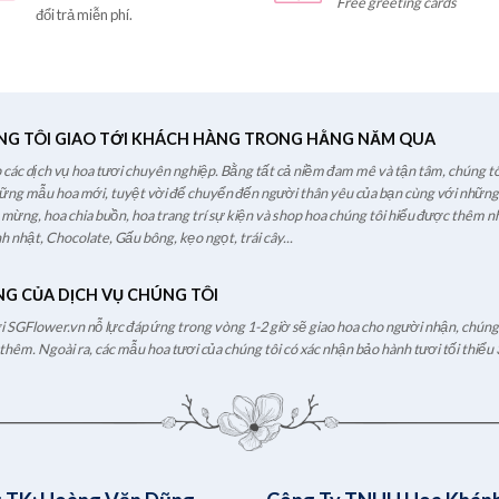
Free greeting cards
đổi trả miễn phí.
NG TÔI GIAO TỚI KHÁCH HÀNG TRONG HẰNG NĂM QUA
các dịch vụ hoa tươi chuyên nghiệp. Bằng tất cả niềm đam mê và tận tâm, chúng tô
hững mẫu hoa mới, tuyệt vời để chuyển đến người thân yêu của bạn cùng với những l
c mừng, hoa chia buồn, hoa trang trí sự kiện và shop hoa chúng tôi hiểu được thêm nh
h nhật, Chocolate, Gấu bông, kẹo ngọt, trái cây...
NG CỦA DỊCH VỤ CHÚNG TÔI
ươi SGFlower.vn nỗ lực đáp ứng trong vòng 1-2 giờ sẽ giao hoa cho người nhận, chúng t
hêm. Ngoài ra, các mẫu hoa tươi của chúng tôi có xác nhận bảo hành tươi tối thiểu 