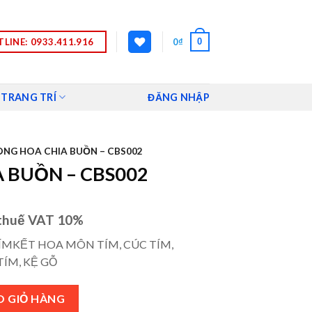
LINE: 0933.411.916
0
0
₫
 TRANG TRÍ
ĐĂNG NHẬP
NG HOA CHIA BUỒN – CBS002
 BUỒN – CBS002
thuế VAT 10%
ÍMKẾT HOA MÔN TÍM, CÚC TÍM,
ÍM, KỆ GỖ
2 số lượng
O GIỎ HÀNG