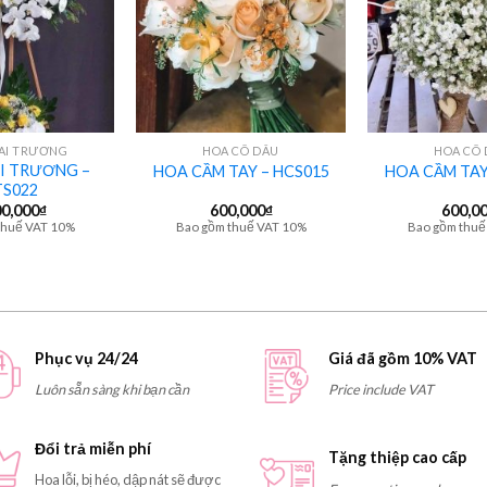
+
+
AI TRƯƠNG
HOA CÔ DÂU
HOA CÔ
I TRƯƠNG –
HOA CẦM TAY – HCS015
HOA CẦM TAY
S022
00,000
₫
600,000
₫
600,0
thuế VAT 10%
Bao gồm thuế VAT 10%
Bao gồm thuế
Phục vụ 24/24
Giá đã gồm 10% VAT
Luôn sẵn sàng khi bạn cần
Price include VAT
Đổi trả miễn phí
Tặng thiệp cao cấp
Hoa lỗi, bị héo, dập nát sẽ được