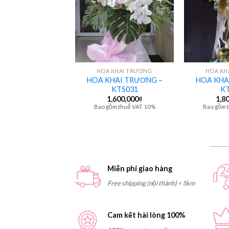
+
+
HOA CÔ DÂU
HOA KHAI TRƯƠNG
HOA KH
HOA KHAI TRƯƠNG –
HOA KHA
M TAY – HCS010
KTS031
KT
800,000
₫
1,600,000
₫
1,8
gồm thuế VAT 10%
Bao gồm thuế VAT 10%
Bao gồm 
Miễn phí giao hàng
Free shipping (nội thành) < 5km
Cam kết hài lòng 100%