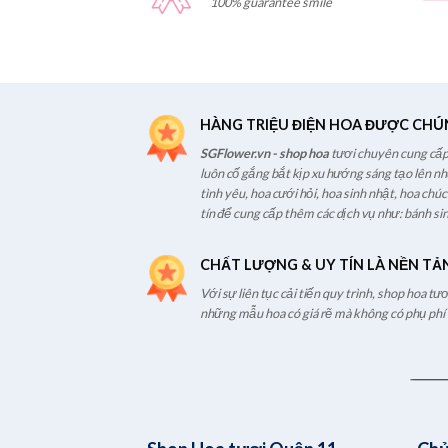
100% guarantee smile
HÀNG TRIỆU ĐIỆN HOA ĐƯỢC CHÚ
SGFlower.vn - shop hoa
tươi chuyên cung cấp 
luôn cố gắng bắt kịp xu hướng sáng tạo lên n
tình yêu, hoa cưới hỏi, hoa sinh nhật, hoa chú
tín để cung cấp thêm các dịch vụ như: bánh sin
CHẤT LƯỢNG & UY TÍN LÀ NỀN TẢ
Với sự liên tục cải tiến quy trình, shop hoa t
những mẫu hoa có giá rẽ mà không có phụ phí t