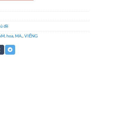
ủ đề
ÁM
,
hoa
,
MA,
,
VIẾNG