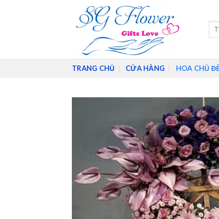
Skip
to
Tìm
content
kiế
TRANG CHỦ
CỬA HÀNG
HOA CHỦ Đ