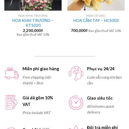
HOA KHAI TRƯƠNG
HOA CÔ DÂU
HOA KHAI TRƯƠNG –
HOA CẦM TAY – HCS003
KTS020
2,200,000
₫
700,000
₫
Bao gồm thuế VAT 10%
Bao gồm thuế VAT 10%
Miễn phí giao hàng
Phục vụ 24/24
Free shipping (nội
Luôn sẵn sàng khi bạn
thành) < 5km
cần
Giá đã gồm 10%
Giao siêu tốc
VAT
60 minutes quick
delivery
Price include VAT
Đổi trả miễn phí