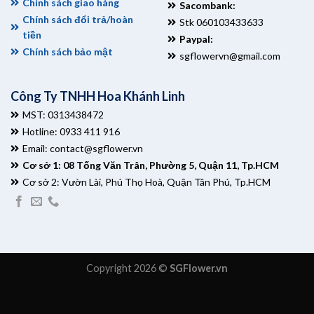
Chính sách giao hàng
Sacombank:
Chính sách đổi trả/hoàn
Stk 060103433633
tiền
Paypal:
Chính sách bảo mật
sgflowervn@gmail.com
Công Ty TNHH Hoa Khánh Linh
MST: 0313438472
Hotline: 0933 411 916
Email:
contact@sgflower.vn
Cơ sở 1: 08 Tống Văn Trân, Phường 5, Quận 11, Tp.HCM
Cơ sở 2: Vườn Lài, Phú Thọ Hoà, Quận Tân Phú, Tp.HCM
Copyright 2026 ©
SGFlower.vn