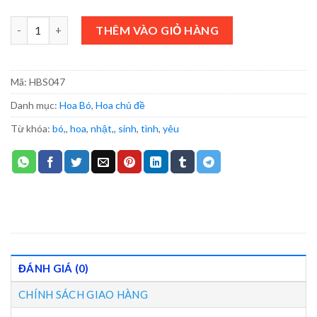
HOA BÓ -HBS047 số lượng
THÊM VÀO GIỎ HÀNG
Mã:
HBS047
Danh mục:
Hoa Bó
,
Hoa chủ đề
Từ khóa:
bó,
,
hoa
,
nhật,
,
sinh
,
tình
,
yêu
ĐÁNH GIÁ (0)
CHÍNH SÁCH GIAO HÀNG