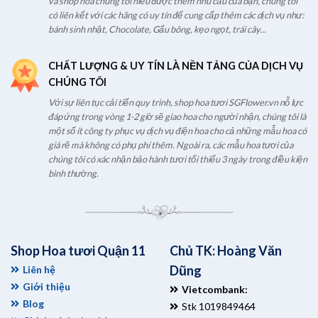
và shop hoa chúng tôi hiểu được thêm nhu cầu của bạn, chúng tôi
có liên kết với các hãng có uy tín để cung cấp thêm các dịch vụ như:
bánh sinh nhật, Chocolate, Gấu bông, kẹo ngọt, trái cây...
CHẤT LƯỢNG & UY TÍN LÀ NỀN TẢNG CỦA DỊCH VỤ
CHÚNG TÔI
Với sự liên tục cải tiến quy trình, shop hoa tươi SGFlower.vn nỗ lực
đáp ứng trong vòng 1-2 giờ sẽ giao hoa cho người nhận, chúng tôi là
một số ít công ty phục vụ dịch vụ điện hoa cho cả những mẫu hoa có
giá rẽ mà không có phụ phí thêm. Ngoài ra, các mẫu hoa tươi của
chúng tôi có xác nhận bảo hành tươi tối thiểu 3 ngày trong điều kiện
bình thường.
Shop Hoa tươi Quận 11
Chủ TK: Hoàng Văn
Dũng
Liên hệ
Giới thiệu
Vietcombank:
Blog
Stk 1019849464