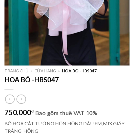
TRANG CHỦ
»
CỬA HÀNG
»
HOA BÓ -HBS047
HOA BÓ -HBS047
750,000
₫
Bao gồm thuế VAT 10%
BÓ HOA CÁT TƯỜNG HỒN,HỒNG DÂU EM,MIX GIẤY
TRẮNG ,HỒNG