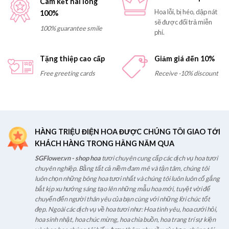
Cam kết hài lòng
Hoa lỗi, bị héo, dập nát
100%
sẽ được đổi trả miễn
100% guarantee smile
phí.
Tặng thiệp cao cấp
Giảm giá đến 10%
Free greeting cards
Receive -10% discount
HÀNG TRIỆU ĐIỆN HOA ĐƯỢC CHÚNG TÔI GIAO TỚI
KHÁCH HÀNG TRONG HẰNG NĂM QUA
SGFlower.vn - shop hoa
tươi chuyên cung cấp các dịch vụ hoa tươi
chuyên nghiệp. Bằng tất cả niềm đam mê và tận tâm, chúng tôi
luôn chọn những bông hoa tươi nhất và chúng tôi luôn luôn cố gắng
bắt kịp xu hướng sáng tạo lên những mẫu hoa mới, tuyệt vời để
chuyển đến người thân yêu của bạn cùng với những lời chúc tốt
đẹp. Ngoài các dịch vụ về hoa tươi như: Hoa tình yêu, hoa cưới hỏi,
hoa sinh nhật, hoa chúc mừng, hoa chia buồn, hoa trang trí sự kiện