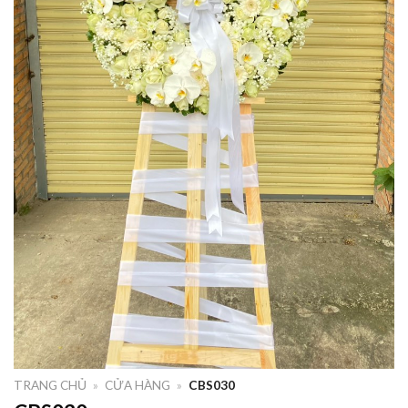
TRANG CHỦ
»
CỬA HÀNG
»
CBS030