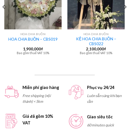
HOA CHIA BUỒN
HOA CHIA BUỒN
KỆ HOA CHIA BUỒN –
HOA CHIA BUỒN – CBS019
CBS022
1,900,000
₫
2,100,000
₫
Bao gồm thuế VAT 10%
Bao gồm thuế VAT 10%
Miễn phí giao hàng
Phục vụ 24/24
Free shipping (nội
Luôn sẵn sàng khi bạn
thành) < 5km
cần
Giá đã gồm 10%
Giao siêu tốc
VAT
60 minutes quick