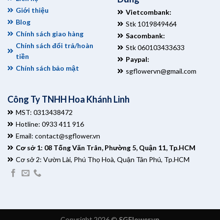
Giới thiệu
Vietcombank:
Blog
Stk 1019849464
Chính sách giao hàng
Sacombank:
Chính sách đổi trả/hoàn
Stk 060103433633
tiền
Paypal:
Chính sách bảo mật
sgflowervn@gmail.com
Công Ty TNHH Hoa Khánh Linh
MST: 0313438472
Hotline: 0933 411 916
Email:
contact@sgflower.vn
Cơ sở 1: 08 Tống Văn Trân, Phường 5, Quận 11, Tp.HCM
Cơ sở 2: Vườn Lài, Phú Thọ Hoà, Quận Tân Phú, Tp.HCM
Copyright 2026 ©
SGFlower.vn