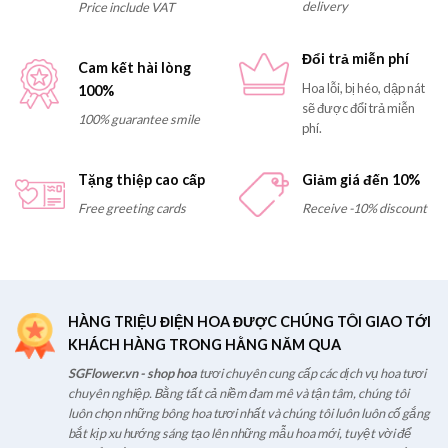
delivery
Price include VAT
Đổi trả miễn phí
Cam kết hài lòng
Hoa lỗi, bị héo, dập nát
100%
sẽ được đổi trả miễn
100% guarantee smile
phí.
Tặng thiệp cao cấp
Giảm giá đến 10%
Free greeting cards
Receive -10% discount
HÀNG TRIỆU ĐIỆN HOA ĐƯỢC CHÚNG TÔI GIAO TỚI
KHÁCH HÀNG TRONG HẰNG NĂM QUA
SGFlower.vn - shop hoa
tươi chuyên cung cấp các dịch vụ hoa tươi
chuyên nghiệp. Bằng tất cả niềm đam mê và tận tâm, chúng tôi
luôn chọn những bông hoa tươi nhất và chúng tôi luôn luôn cố gắng
bắt kịp xu hướng sáng tạo lên những mẫu hoa mới, tuyệt vời để