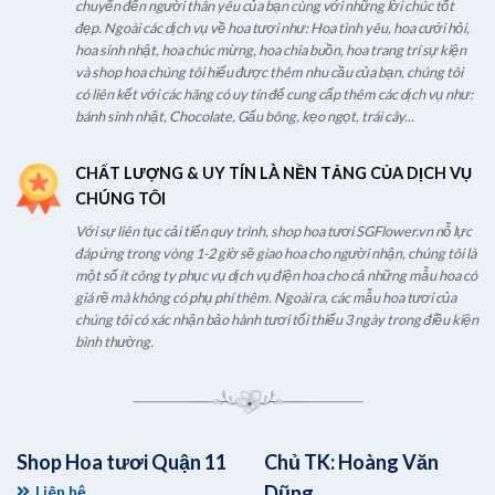
chuyển đến người thân yêu của bạn cùng với những lời chúc tốt
đẹp. Ngoài các dịch vụ về hoa tươi như: Hoa tình yêu, hoa cưới hỏi,
hoa sinh nhật, hoa chúc mừng, hoa chia buồn, hoa trang trí sự kiện
và shop hoa chúng tôi hiểu được thêm nhu cầu của bạn, chúng tôi
có liên kết với các hãng có uy tín để cung cấp thêm các dịch vụ như:
bánh sinh nhật, Chocolate, Gấu bông, kẹo ngọt, trái cây...
CHẤT LƯỢNG & UY TÍN LÀ NỀN TẢNG CỦA DỊCH VỤ
CHÚNG TÔI
Với sự liên tục cải tiến quy trình, shop hoa tươi SGFlower.vn nỗ lực
đáp ứng trong vòng 1-2 giờ sẽ giao hoa cho người nhận, chúng tôi là
một số ít công ty phục vụ dịch vụ điện hoa cho cả những mẫu hoa có
giá rẽ mà không có phụ phí thêm. Ngoài ra, các mẫu hoa tươi của
chúng tôi có xác nhận bảo hành tươi tối thiểu 3 ngày trong điều kiện
bình thường.
Shop Hoa tươi Quận 11
Chủ TK: Hoàng Văn
Dũng
Liên hệ